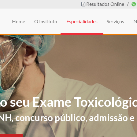
Resultados Online
/
Home
O Instituto
Especialidades
Serviços
N
em
L DE EDUCAÇÃO FÍSIC
ificações de sintomas e sinais sug