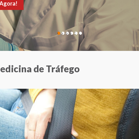
de sua consulta!
1
2
3
4
5
6
edicina de Tráfego