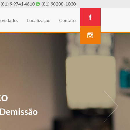
(81) 9 9741.4610
(81) 98288-1030
ovidades
Localização
Contato
A
estivos de