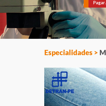
várias doenças. Agen
Especialidades >
M