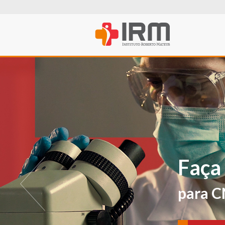
O IRM agora t
PROFISSIONA
Para avaliações e ver