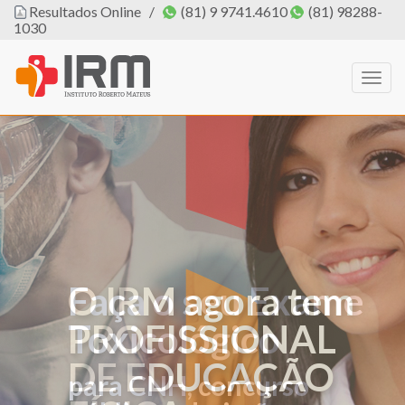
Resultados Online
/
(81) 9 9741.4610
(81) 98288-
1030
Togg
navig
O IRM agora tem
PROFISSIONAL
DE EDUCAÇÃO