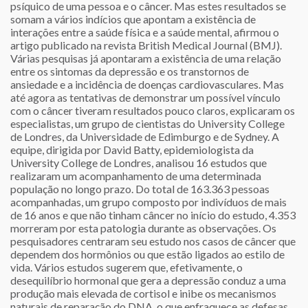
psíquico de uma pessoa e o câncer. Mas estes resultados se
somam a vários indícios que apontam a existência de
interações entre a saúde física e a saúde mental, afirmou o
artigo publicado na revista British Medical Journal (BMJ).
Várias pesquisas já apontaram a existência de uma relação
entre os sintomas da depressão e os transtornos de
ansiedade e a incidência de doenças cardiovasculares. Mas
até agora as tentativas de demonstrar um possível vínculo
com o câncer tiveram resultados pouco claros, explicaram os
especialistas, um grupo de cientistas do University College
de Londres, da Universidade de Edimburgo e de Sydney. A
equipe, dirigida por David Batty, epidemiologista da
University College de Londres, analisou 16 estudos que
realizaram um acompanhamento de uma determinada
população no longo prazo. Do total de 163.363 pessoas
acompanhadas, um grupo composto por indivíduos de mais
de 16 anos e que não tinham câncer no início do estudo, 4.353
morreram por esta patologia durante as observações. Os
pesquisadores centraram seu estudo nos casos de câncer que
dependem dos hormônios ou que estão ligados ao estilo de
vida. Vários estudos sugerem que, efetivamente, o
desequilíbrio hormonal que gera a depressão conduz a uma
produção mais elevada de cortisol e inibe os mecanismos
naturais de reparação do DNA, o que enfraquece as defesas