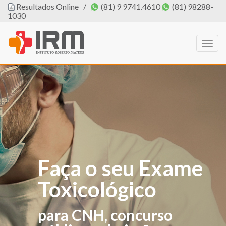
Resultados Online
/
(81) 9 9741.4610
(81) 98288-
1030
Togg
navig
Faça o seu Exame
O IRM agora tem
Toxicológico
PROFISSIONAL
DE EDUCAÇÃO
para CNH, concurso