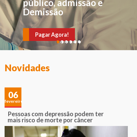
FÍSICA
público, admissão e
Demissão
Para avaliações e
verificações de sintomas
Pagar Agora!
e sinais sugestivos de
1
2
3
4
5
6
várias doenças. Agende
sua consulta!
Novidades
06
fevereiro
Pessoas com depressão podem ter
mais risco de morte por câncer