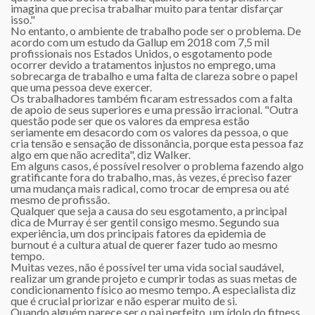
imagina que precisa trabalhar muito para tentar disfarçar
isso."
No entanto, o ambiente de trabalho pode ser o problema. De
acordo com um estudo da Gallup em 2018 com 7,5 mil
profissionais nos Estados Unidos, o esgotamento pode
ocorrer devido a tratamentos injustos no emprego, uma
sobrecarga de trabalho e uma falta de clareza sobre o papel
que uma pessoa deve exercer.
Os trabalhadores também ficaram estressados com a falta
de apoio de seus superiores e uma pressão irracional. "Outra
questão pode ser que os valores da empresa estão
seriamente em desacordo com os valores da pessoa, o que
cria tensão e sensação de dissonância, porque esta pessoa faz
algo em que não acredita", diz Walker.
Em alguns casos, é possível resolver o problema fazendo algo
gratificante fora do trabalho, mas, às vezes, é preciso fazer
uma mudança mais radical, como trocar de empresa ou até
mesmo de profissão.
Qualquer que seja a causa do seu esgotamento, a principal
dica de Murray é ser gentil consigo mesmo. Segundo sua
experiência, um dos principais fatores da epidemia de
burnout é a cultura atual de querer fazer tudo ao mesmo
tempo.
Muitas vezes, não é possível ter uma vida social saudável,
realizar um grande projeto e cumprir todas as suas metas de
condicionamento físico ao mesmo tempo. A especialista diz
que é crucial priorizar e não esperar muito de si.
Quando alguém parece ser o pai perfeito, um ídolo do fitness