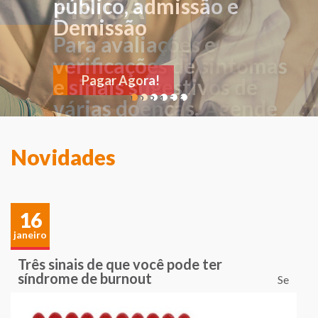
FÍSICA
público, admissão e
Demissão
Para avaliações e
verificações de sintomas
Pagar Agora!
e sinais sugestivos de
1
2
3
4
5
6
várias doenças. Agende
sua consulta!
Novidades
16
janeiro
Três sinais de que você pode ter
síndrome de burnout
Se