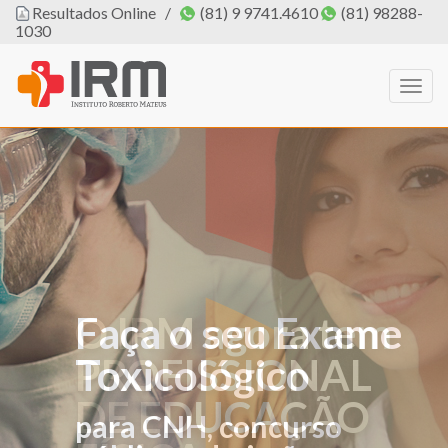
Resultados Online
/
(81) 9 9741.4610
(81) 98288-
1030
Togg
navig
Faça o seu Exame
O IRM agora tem
Toxicológico
PROFISSIONAL
DE EDUCAÇÃO
para CNH, concurso