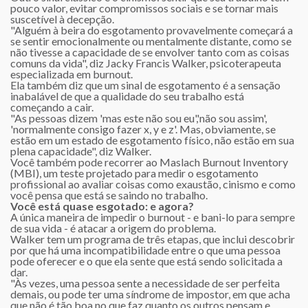
pouco valor, evitar compromissos sociais e se tornar mais
suscetível à decepção.
"Alguém à beira do esgotamento provavelmente começará a
se sentir emocionalmente ou mentalmente distante, como se
não tivesse a capacidade de se envolver tanto com as coisas
comuns da vida", diz Jacky Francis Walker, psicoterapeuta
especializada em burnout.
Ela também diz que um sinal de esgotamento é a sensação
inabalável de que a qualidade do seu trabalho está
começando a cair.
"As pessoas dizem 'mas este não sou eu','não sou assim',
'normalmente consigo fazer x, y e z'. Mas, obviamente, se
estão em um estado de esgotamento físico, não estão em sua
plena capacidade", diz Walker.
Você também pode recorrer ao Maslach Burnout Inventory
(MBI), um teste projetado para medir o esgotamento
profissional ao avaliar coisas como exaustão, cinismo e como
você pensa que está se saindo no trabalho.
Você está quase esgotado: e agora?
A única maneira de impedir o burnout - e bani-lo para sempre
de sua vida - é atacar a origem do problema.
Walker tem um programa de três etapas, que inclui descobrir
por que há uma incompatibilidade entre o que uma pessoa
pode oferecer e o que ela sente que está sendo solicitada a
dar.
"Às vezes, uma pessoa sente a necessidade de ser perfeita
demais, ou pode ter uma síndrome de impostor, em que acha
que não é tão boa no que faz quanto os outros pensam e