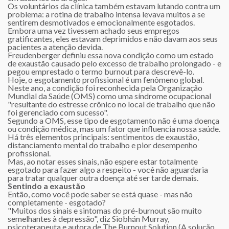
Os voluntários da clínica também estavam lutando contra um
problema: a rotina de trabalho intensa levava muitos a se
sentirem desmotivados e emocionalmente esgotados.
Embora uma vez tivessem achado seus empregos
gratificantes, eles estavam deprimidos e não davam aos seus
pacientes a atenção devida.
Freudenberger definiu essa nova condição como um estado
de exaustão causado pelo excesso de trabalho prolongado - e
pegou emprestado o termo burnout para descrevê-lo.
Hoje, o esgotamento profissional é um fenômeno global.
Neste ano, a condição foi reconhecida pela Organização
Mundial da Saúde (OMS) como uma síndrome ocupacional
"resultante do estresse crônico no local de trabalho que não
foi gerenciado com sucesso".
Segundo a OMS, esse tipo de esgotamento não é uma doença
ou condição médica, mas um fator que influencia nossa saúde.
Há três elementos principais: sentimentos de exaustão,
distanciamento mental do trabalho e pior desempenho
profissional.
Mas, ao notar esses sinais, não espere estar totalmente
esgotado para fazer algo a respeito - você não aguardaria
para tratar qualquer outra doença até ser tarde demais.
Sentindo a exaustão
Então, como você pode saber se está quase - mas não
completamente - esgotado?
"Muitos dos sinais e sintomas do pré-burnout são muito
semelhantes à depressão", diz Siobhán Murray,
psicoterapeuta e autora de The Burnout Solution (A solução