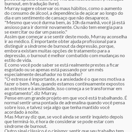
burnout, em tradução livre).
Murray sugere observar os maus hábitos, como o aumento
do consumo de álcool, a dependência de açúcar ao longo do
dia e um sentimento de cansaço que não desaparece.
"Mesmo que você durma bem, às 10h da manhã, você já está
ansioso para ir dormir novamente. Ou não tem energia para
se exercitar ou dar um passeio."
Assim que começar a se sentir deste modo, Murray aconselha
ir ao médico. É importante obter ajuda profissional para
distinguir a síndrome de burnout da depressão, porque,
embora existam muitas opções de tratamento para a
depressão, o burnout é melhor combatido com mudanças no
estilo de vida.
E como você pode saber se está realmente prestes a ficar
esgotado ou se apenas está passando por um mês
especialmente desafiador no trabalho?
"O estresse é importante, e a ansiedade é o que nos motiva a
fazer o bem. Mas, quando estamos continuamente expostos
ao estresse e à ansiedade, isso começa a se transformar em
esgotamento", diz Murray.
Pense em um grande projeto em que você está trabalhando. É
normal sentir uma pontada de adrenalina quando você pensa
sobre isso, e talvez seja algo que tenha mantido você
acordado à noite.
Mas Murray diz que, se você ainda se sentir inquieto depois
que terminá-lo, é hora de considerar se pode estar com
síndrome de burnout.
Outro sinal clássico é o cinismo: sentir que seu trabalho tem