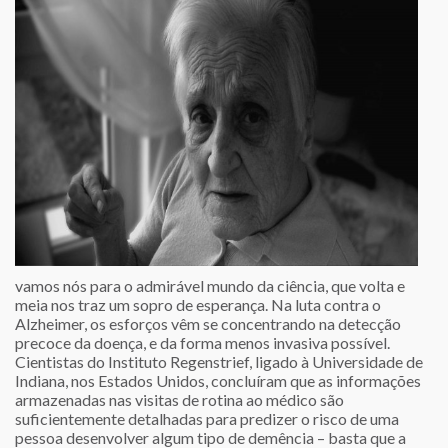
vamos nós para o admirável mundo da ciência, que volta e
meia nos traz um sopro de esperança. Na luta contra o
Alzheimer, os esforços vêm se concentrando na detecção
precoce da doença, e da forma menos invasiva possível.
Cientistas do Instituto Regenstrief, ligado à Universidade de
Indiana, nos Estados Unidos, concluíram que as informações
armazenadas nas visitas de rotina ao médico são
suficientemente detalhadas para predizer o risco de uma
pessoa desenvolver algum tipo de demência – basta que a