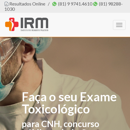
Resultados Online
/
(81) 9 9741.4610
(81) 98288-
1030
Togg
navig
Faça o seu Exame
O IRM agora tem
Toxicológico
PROFISSIONAL
DE EDUCAÇÃO
para CNH, concurso