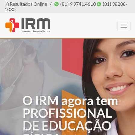
Resultados Online
/
(81) 9 9741.4610
(81) 98288-
1030
Togg
navig
O IRM agora tem
PROFISSIONAL
DE EDUCAÇÃO