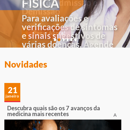
FÍSICA
Para avaliações e
verificações de sintomas
e sinais sugestivos de
1
2
3
4
5
6
várias doenças. Agende
sua consulta!
Novidades
21
janeiro
Descubra quais são os 7 avanços da
medicina mais recentes
A