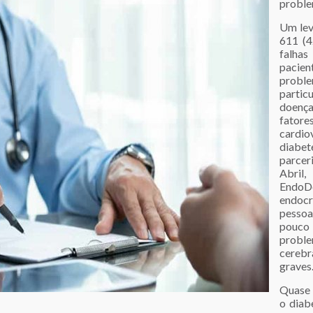
proble
Um lev
611 (4
falha
pacie
proble
partic
doença
fato
cardi
diabet
parcer
Abril
EndoDe
endocr
pessoa
pouco
proble
cerebr
graves
Quase 
o diab