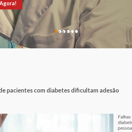
de sua consulta!
1
2
3
4
5
6
 de pacientes com diabetes dificultam adesão
Falha
diabet
pessoa