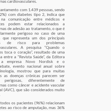
mas cardiovasculares.
antamento com 1.439 pessoas, sendo
2%) com diabetes tipo 2, indica que
s na comunicação entre médicos e
ntes podem estar relacionados a
mas de adesão ao tratamento, o que é
ularmente perigoso no caso de uma
 que representa um dos principais
res de risco para problemas
ovasculares. A pesquisa “Quando o
es toca o coração”, resultado de uma
ia entre a “Revista Saúde”, da Editora
, a empresa Novo Nordisk e o
bate, evento nacional anual sobre
inologia, mostrou que para muitas
s as doenças crônicas parecem ser
 perigosas, diferentemente de
mas como câncer e acidente vascular
al (AVC), que são considerados muito
.
todos os pacientes (96%) relacionam
etes ao risco de amputação, mas 36%