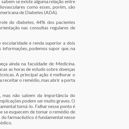
o sabem se existe alguma relação entre
iovasculares como esses, porém, são
 Americana de Diabetes (ADA).
role do diabetes, 44% dos pacientes
rientação nas consultas regulares de
 escolaridade e renda superior a dois
os informações, podemos supor que, na
eça ainda na faculdade de Medicina.
ucas as horas de estudo sobre doenças
cnicas. A principal ação é melhorar o
 receitar o remédio, mas abrir a porta
o, mas não sabem da importância do
omplicações podem ser muito graves. O
damental tomá-lo. Falhar nesse ponto é
ue se esquecem de tomar o remédio de
o do farmacêutico é fundamental nesse
médico.