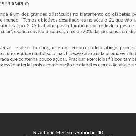
 SER AMPLO
nda é um dos grandes obstáculos no tratamento do diabetes, po
o mundo. “Temos objetivos desafiadores no século 21 que vão al
abetes tipo 2. O trabalho passa também por reduzir o peso e 
cular”, explica ele. Na pesquisa, mais de 70% das pessoas com d
ersas, e além do coração e do cérebro podem atingir principa
om uma equipe multidisciplinar. É necessário ainda promover mud
rada que contenha pouco açúcar. Praticar exercícios físicos també
essão arterial, pois a combinação de diabetes e pressão alta é um
R. Antônio Medeiros Sobrinho, 40