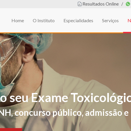
Resultados Online
/
Home
O Instituto
Especialidades
Serviços
N
em
L DE EDUCAÇÃO FÍSIC
ificações de sintomas e sinais sug