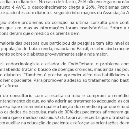
 cardíaca e diabetes. No caso de infarto, 25% não enxergam ou nã
ssunto é AVC, o desconhecimento chega a 26%. Problemas card
ntre pacientes com diabetes, segundo informações da Associação
ão sobre problemas do coração na última consulta para cont
 que sim, mas as informações foram insatisfatórias. Sobre a o
 consideram que o médico os orienta bem.
aioria das pessoas que participou da pesquisa tem alto nível de
 população de baixa renda, maioria no Brasil, recebe ainda men
mento sobre o diabetes provavelmente seja ainda maior.
uri, endocrinologista e criador do EndoDebate, o problema com
ar sabendo tratar o básico de doenças crônicas, mas ainda são po
o diabetes. “Também é preciso aprender além das habilidades té
olher o paciente. Para promover a adesão ao tratamento não basta
o”, afirma.
m do consultório com a receita na mão e compram o remédi
entendimento de que, ao não aderir ao tratamento adequado, as c
co explique claramente qual é a função do remédio e por que é fun
do os dados da pesquisa, mais de 30% dos pacientes afirmaram q
ira que o médico instruiu. O dr. Couri acrescenta que o trabalh
em auxiliar na educação do paciente e reforçar as orientações do 