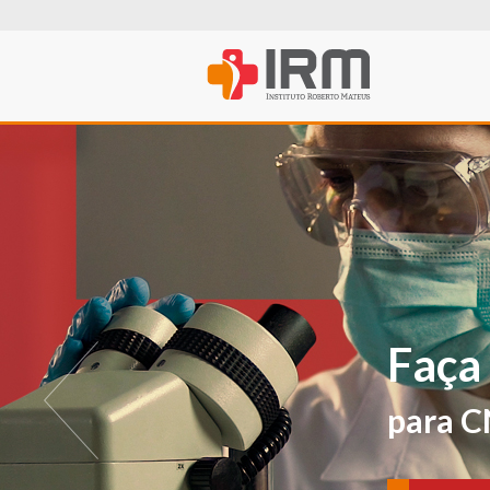
O IRM agora t
PROFISSIONA
Para avaliações e ver