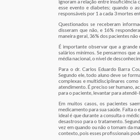
ignoram a relação entre insuficiência
esse evento e diabetes; quando o a
responsáveis por 1 a cada 3 mortes e
Questionados se receberam informaç
disseram que não, e 16% responderam
maneira geral, 36% dos pacientes não
É importante observar que a grande m
salários mínimos. Se pensarmos que a
média nacional, o nível de desconheci
Para o dr. Carlos Eduardo Barra Co
Segundo ele, todo aluno deve se form
complexas e multidisciplinares como 
atendimento. É preciso ser humano, ac
para o paciente, levantar para atendê-l
Em muitos casos, os pacientes sae
medicamento para sua saúde. Falta o 
ideal é que durante a consulta o médi
desastroso para o tratamento. Segun
vez em quando ou não o tomam da mane
contexto, pois esses profissionais pod