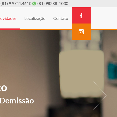
(81) 9 9741.4610
(81) 98288-1030
ovidades
Localização
Contato
A
estivos de