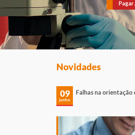
várias doenças. Agen
Novidades
09
Falhas na orientação
junho