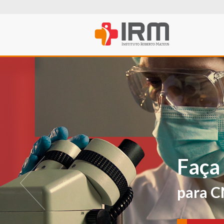
O IRM agora t
PROFISSIONA
Para avaliações e ver