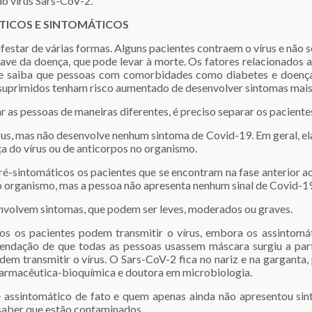
o vírus Sars-CoV-2.
TICOS E SINTOMÁTICOS
star de várias formas. Alguns pacientes contraem o vírus e não 
ve da doença, que pode levar à morte. Os fatores relacionados a
se saiba que pessoas com comorbidades como diabetes e doença
suprimidos tenham risco aumentado de desenvolver sintomas mais
 as pessoas de maneiras diferentes, é preciso separar os paciente
rus, mas não desenvolve nenhum sintoma de Covid-19. Em geral, el
ça do vírus ou de anticorpos no organismo.
ré-sintomáticos os pacientes que se encontram na fase anterior a
 no organismo, mas a pessoa não apresenta nenhum sinal de Covid-1
nvolvem sintomas, que podem ser leves, moderados ou graves.
odos os pacientes podem transmitir o vírus, embora os assinto
mendação de que todas as pessoas usassem máscara surgiu a par
em transmitir o vírus. O Sars-CoV-2 fica no nariz e na garganta,
, farmacêutica-bioquímica e doutora em microbiologia.
 assintomático de fato e quem apenas ainda não apresentou sin
saber que estão contaminados.