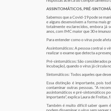
respostas acerca do comportamento d
ASSINTOMÁTICOS, PRÉ-SINTOMÁ
Sabemos que a Covid-19 pode se manife
e alguns desenvolvem a forma mais gra
totalmente esclarecidos, embora já 
anos, com IMC maior que 30 e imunus
Para entender como o vírus pode afetar
Assintomáticos: A pessoa contrai o ví
realizar o exame que detecta a presen
Pré-sintomáticos: São considerados p
incubação), quando o vírus já circula
Sintomáticos: Todos aqueles que dese
Essa distinção é importante, pois t
contaminar outras pessoas. “A reco
assintomáticos e pré-sintomáticos pod
importante”, explica Laura de Freitas
Também é muito difícil saber quem é
podem disseminar o vírus sem sequer 