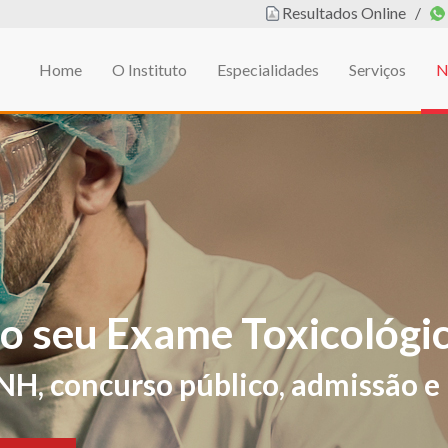
Resultados Online
/
Home
O Instituto
Especialidades
Serviços
N
em
L DE EDUCAÇÃO FÍSIC
ificações de sintomas e sinais sug