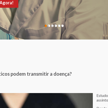
de sua consulta!
1
2
3
4
5
6
icos podem transmitir a doença?
Estud
assint