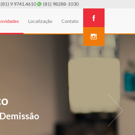
(81) 9 9741.4610
(81) 98288-1030
ovidades
Localização
Contato
A
estivos de