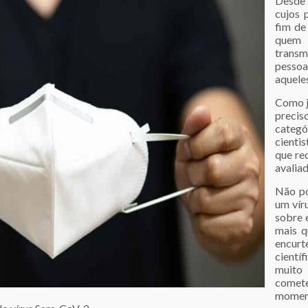
Desde 
cujos 
fim de
quem 
transm
pessoa
aquele
Como já
preci
categó
cienti
que re
avaliad
Não po
um vír
sobre 
mais q
encur
cientí
muit
comet
momen