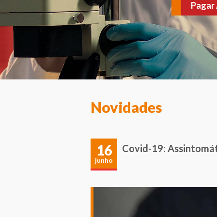
várias doenças. Agen
Novidades
16
Covid-19: Assintomát
junho