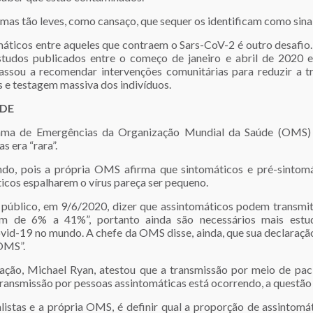
omas tão leves, como cansaço, que sequer os identificam como sina
áticos entre aqueles que contraem o Sars-CoV-2 é outro desafio
udos publicados entre o começo de janeiro e abril de 2020 e,
passou a recomendar intervenções comunitárias para reduzir a t
s e testagem massiva dos indivíduos.
DE
rama de Emergências da Organização Mundial da Saúde (OMS)
 era “rara”.
do, pois a própria OMS afirma que sintomáticos e pré-sintomá
icos espalharem o vírus pareça ser pequeno.
público, em 9/6/2020, dizer que assintomáticos podem transmiti
iam de 6% a 41%”, portanto ainda são necessários mais est
vid-19 no mundo. A chefe da OMS disse, ainda, que sua declaração
 OMS”.
ação, Michael Ryan, atestou que a transmissão por meio de paci
ansmissão por pessoas assintomáticas está ocorrendo, a questão é
listas e a própria OMS, é definir qual a proporção de assintom