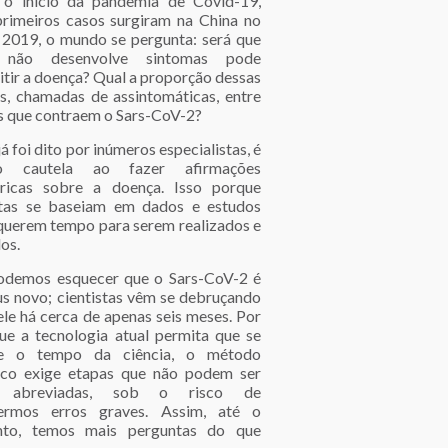
o início da pandemia de Covid-19,
primeiros casos surgiram na China no
 2019, o mundo se pergunta: será que
não desenvolve sintomas pode
itir a doença? Qual a proporção dessas
s, chamadas de assintomáticas, entre
s que contraem o Sars-CoV-2?
 foi dito por inúmeros especialistas, é
so cautela ao fazer afirmações
ricas sobre a doença. Isso porque
stas se baseiam em dados e estudos
querem tempo para serem realizados e
os.
demos esquecer que o Sars-CoV-2 é
us novo; cientistas vêm se debruçando
ele há cerca de apenas seis meses. Por
ue a tecnologia atual permita que se
te o tempo da ciência, o método
fico exige etapas que não podem ser
o abreviadas, sob o risco de
ermos erros graves. Assim, até o
to, temos mais perguntas do que