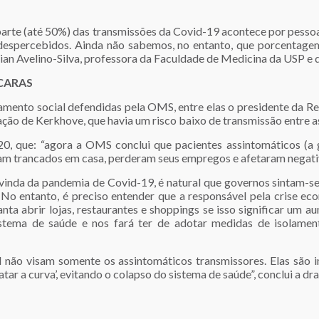
arte (até 50%) das transmissões da Covid-19 acontece por pessoa
despercebidos. Ainda não sabemos, no entanto, que porcentage
ivian Avelino-Silva, professora da Faculdade de Medicina da USP e 
CARAS
amento social defendidas pela OMS, entre elas o presidente da R
ação de Kerkhove, que havia um risco baixo de transmissão entre a
20, que: “agora a OMS conclui que pacientes assintomáticos (a
aram trancados em casa, perderam seus empregos e afetaram negat
dvinda da pandemia de Covid-19, é natural que governos sintam-se
 No entanto, é preciso entender que a responsável pela crise e
ianta abrir lojas, restaurantes e shoppings se isso significar um
stema de saúde e nos fará ter de adotar medidas de isolament
 não visam somente os assintomáticos transmissores. Elas são i
tar a curva’, evitando o colapso do sistema de saúde”, conclui a dra.