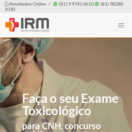
Resultados Online
/
(81) 9 9741.4610
(81) 98288-
1030
Togg
navig
Faça o seu Exame
O IRM agora tem
Toxicológico
PROFISSIONAL
DE EDUCAÇÃO
para CNH, concurso