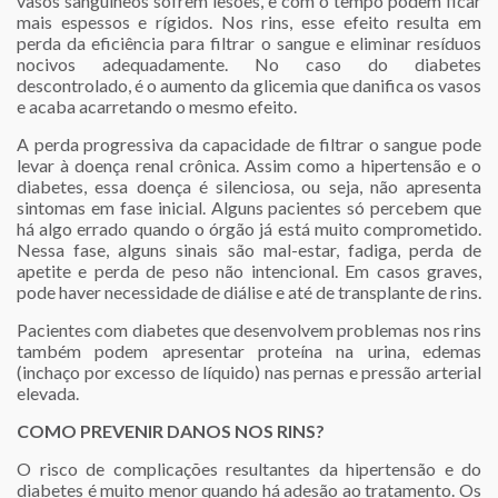
vasos sanguíneos sofrem lesões, e com o tempo podem ficar
mais espessos e rígidos. Nos rins, esse efeito resulta em
perda da eficiência para filtrar o sangue e eliminar resíduos
nocivos adequadamente. No caso do diabetes
descontrolado, é o aumento da glicemia que danifica os vasos
e acaba acarretando o mesmo efeito.
A perda progressiva da capacidade de filtrar o sangue pode
levar à doença renal crônica. Assim como a hipertensão e o
diabetes, essa doença é silenciosa, ou seja, não apresenta
sintomas em fase inicial. Alguns pacientes só percebem que
há algo errado quando o órgão já está muito comprometido.
Nessa fase, alguns sinais são mal-estar, fadiga, perda de
apetite e perda de peso não intencional. Em casos graves,
pode haver necessidade de diálise e até de transplante de rins.
Pacientes com diabetes que desenvolvem problemas nos rins
também podem apresentar proteína na urina, edemas
(inchaço por excesso de líquido) nas pernas e pressão arterial
elevada.
COMO PREVENIR DANOS NOS RINS?
O risco de complicações resultantes da hipertensão e do
diabetes é muito menor quando há adesão ao tratamento. Os