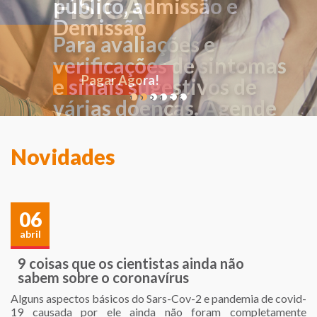
FÍSICA
Para avaliações e
verificações de sintomas
e sinais sugestivos de
1
2
3
4
5
6
várias doenças. Agende
sua consulta!
Novidades
06
abril
9 coisas que os cientistas ainda não
sabem sobre o coronavírus
Alguns aspectos básicos do Sars-Cov-2 e pandemia de covid-
19 causada por ele ainda não foram completamente