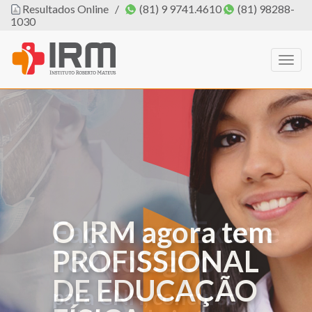
Resultados Online
/
(81) 9 9741.4610
(81) 98288-
1030
Togg
navig
O IRM agora tem
PROFISSIONAL
DE EDUCAÇÃO