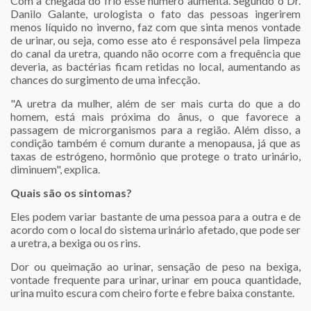
Com a chegada do frio esse número aumenta. Segundo o Dr.
Danilo Galante, urologista o fato das pessoas ingerirem
menos líquido no inverno, faz com que sinta menos vontade
de urinar, ou seja, como esse ato é responsável pela limpeza
do canal da uretra, quando não ocorre com a frequência que
deveria, as bactérias ficam retidas no local, aumentando as
chances do surgimento de uma infecção.
"A uretra da mulher, além de ser mais curta do que a do
homem, está mais próxima do ânus, o que favorece a
passagem de microrganismos para a região. Além disso, a
condição também é comum durante a menopausa, já que as
taxas de estrógeno, hormônio que protege o trato urinário,
diminuem", explica.
Quais são os sintomas?
Eles podem variar bastante de uma pessoa para a outra e de
acordo com o local do sistema urinário afetado, que pode ser
a uretra, a bexiga ou os rins.
Dor ou queimação ao urinar, sensação de peso na bexiga,
vontade frequente para urinar, urinar em pouca quantidade,
urina muito escura com cheiro forte e febre baixa constante.