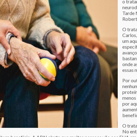
o trat
neurod
Tarde 
Robert
O trat
Carlos,
um aqu
especí
avanço
bastan
onde a
essas m
Por out
nenhum
proteí
menos 
por aq
aument
benefíc
O trat
No ent