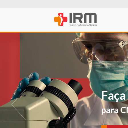
O IRM agora t
PROFISSIONA
Para avaliações e ver