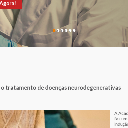
de sua consulta!
1
2
3
4
5
6
a o tratamento de doenças neurodegenerativas
A Acad
faz um 
induçã