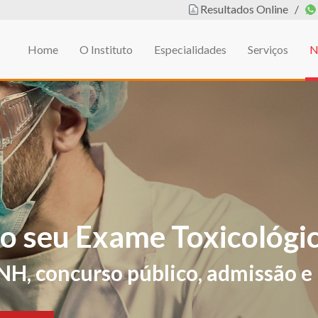
Resultados Online
/
Home
O Instituto
Especialidades
Serviços
N
em
L DE EDUCAÇÃO FÍSIC
ificações de sintomas e sinais sug