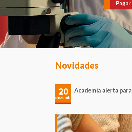
várias doenças. Agen
Novidades
20
Academia alerta par
dezembro