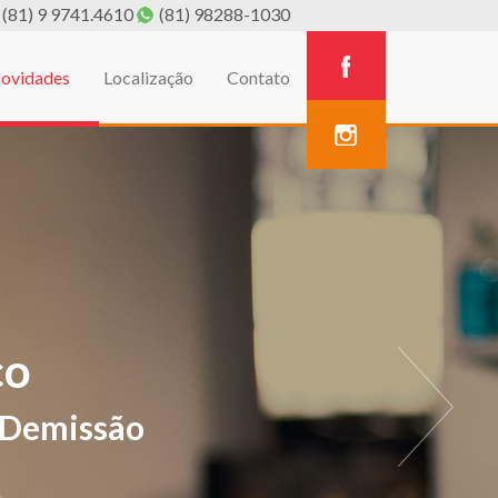
(81) 9 9741.4610
(81) 98288-1030
ovidades
Localização
Contato
A
estivos de