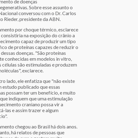
amento de doenças
egenerativas. Sobre esse assunto o
Nacional conversou com o Dr. Carlos
o Rieder, presidente da ABN.
amento por choque térmico, esclarece
 consistiria na exposição do crânio a
ecimento capaz de produzir um tipo
fico de proteínas capazes de reduzir o
 dessas doenças. "São proteínas
te conhecidas em modelos in vitro,
s células são estimuladas e produzem
oléculas", exclarece.
ro lado, ele enfatiza que "não existe
 estudo publicado que essas
nas possam ter um benefício, e muito
que indiquem que uma estimulação
uecimento craniano possa vir a
á-las e assim trazer e algum
io".
amento chegou ao Brasil há dois anos.
anto, há relatos de pessoas que