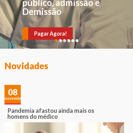
FÍSICA
público, admissão e
Demissão
Para avaliações e
verificações de sintomas
Pagar Agora!
e sinais sugestivos de
1
2
3
4
5
6
várias doenças. Agende
sua consulta!
Novidades
08
novembro
Pandemia afastou ainda mais os
homens do médico