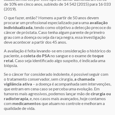
de 10% em cinco anos, subindo de 14 542 (2015) para 16 033
(2019).
O que fazer, então? Homens a partir de 50 anos devem
procurar um profissional especializado para uma
avaliação
individualizada
, tendo como objetivo a detecção precoce do
câncer de próstata. Caso tenha algum parente de primeiro
grau com a doença ou seja da raça negra, essa investigação
deve acontecer a partir dos 45 anos.
A avaliação é feita levando-se em consideração o histórico do
paciente, a
coleta do PSA
no sangue e o exame de
toque
retal.
Caso seja identificado algo suspeito, é indicada uma
biópsia.
Se o câncer for considerado indolente, é possível seguir com
o tratamento conservador, sem cirurgia,
a chamada
vigilância ativa
– a doença é acompanhada sem intervenções,
que entram em cena caso se perceba uma evolução. Em
tumores mais agressivos, podemos lançar mão de
cirurgia ou
radioterapia
, e, nos casos mais avançados, hoje contamos
com
medicamentos
que atuam no controle e melhoram a
qualidade de vida.