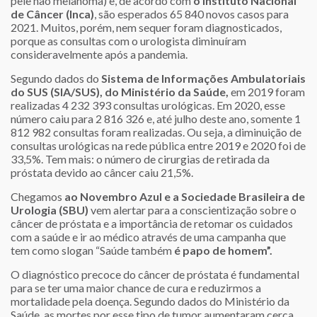
pele não melanoma) e, de acordo com
o Instituto Nacional
de Câncer (Inca)
, são esperados 65 840 novos casos para
2021. Muitos, porém, nem sequer foram diagnosticados,
porque as consultas com o urologista diminuíram
consideravelmente após a pandemia.
Segundo dados do
Sistema de Informações Ambulatoriais
do SUS (SIA/SUS), do Ministério da Saúde,
em 2019 foram
realizadas 4 232 393 consultas urológicas. Em 2020, esse
número caiu para 2 816 326 e, até julho deste ano, somente 1
812 982 consultas foram realizadas. Ou seja, a diminuição de
consultas urológicas na rede pública entre 2019 e 2020 foi de
33,5%. Tem mais: o número de cirurgias de retirada da
próstata devido ao câncer caiu 21,5%.
Chegamos
ao Novembro Azul e a Sociedade Brasileira de
Urologia (SBU)
vem alertar para a conscientização sobre o
câncer de próstata e a importância de retomar os cuidados
com a saúde e ir ao médico através de uma campanha que
tem como slogan “Saúde também
é papo de homem”.
O diagnóstico precoce do câncer de próstata é fundamental
para se ter uma maior chance de cura e reduzirmos a
mortalidade pela doença. Segundo dados do Ministério da
Saúde, as mortes por esse tipo de tumor aumentaram cerca