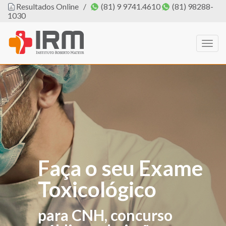
Resultados Online
/
(81) 9 9741.4610
(81) 98288-
1030
Togg
navig
Faça o seu Exame
O IRM agora tem
Toxicológico
PROFISSIONAL
DE EDUCAÇÃO
para CNH, concurso