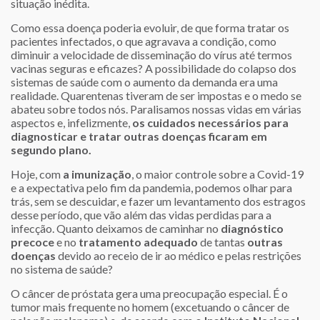
situação inédita.
Como essa doença poderia evoluir, de que forma tratar os
pacientes infectados, o que agravava a condição, como
diminuir a velocidade de disseminação do vírus até termos
vacinas seguras e eficazes? A possibilidade do colapso dos
sistemas de saúde com o aumento da demanda era uma
realidade. Quarentenas tiveram de ser impostas e o medo se
abateu sobre todos nós. Paralisamos nossas vidas em várias
aspectos e, infelizmente,
os cuidados necessários para
diagnosticar e tratar outras doenças ficaram em
segundo plano.
Hoje, com
a imunização
, o maior controle sobre a Covid-19
e a expectativa pelo fim da pandemia, podemos olhar para
trás, sem se descuidar, e fazer um levantamento dos estragos
desse período, que vão além das vidas perdidas para a
infecção. Quanto deixamos de caminhar no
diagnóstico
precoce
e no
tratamento adequado
de tantas
outras
doenças
devido ao receio de ir ao médico e pelas restrições
no sistema de saúde?
O câncer de próstata
gera uma preocupação especial. É o
tumor mais frequente no homem (excetuando o câncer de