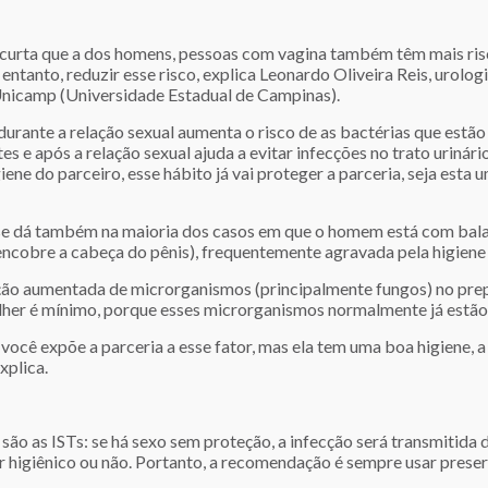
 curta que a dos homens, pessoas com vagina também têm mais risc
o entanto, reduzir esse risco, explica Leonardo Oliveira Reis, urol
 Unicamp (Universidade Estadual de Campinas).
durante a relação sexual aumenta o risco de as bactérias que estão
s e após a relação sexual ajuda a evitar infecções no trato urinário,
iene do parceiro, esse hábito já vai proteger a parceria, seja esta
 se dá também na maioria dos casos em que o homem está com bal
encobre a cabeça do pênis), frequentemente agravada pela higiene 
ção aumentada de microrganismos (principalmente fungos) no prep
ulher é mínimo, porque esses microrganismos normalmente já estão
ocê expõe a parceria a esse fator, mas ela tem uma boa higiene, a
xplica.
ão as ISTs: se há sexo sem proteção, a infecção será transmitida 
 higiênico ou não. Portanto, a recomendação é sempre usar preser