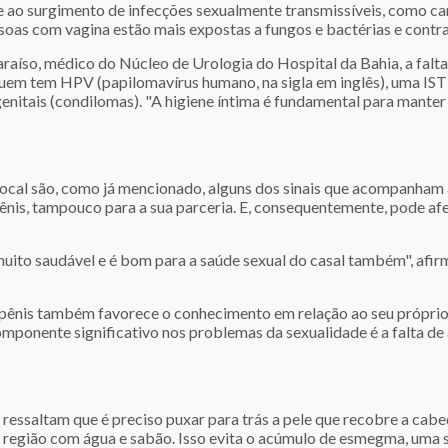
e ao surgimento de infecções sexualmente transmissíveis, como can
soas com vagina estão mais expostas a fungos e bactérias e contr
raíso, médico do Núcleo de Urologia do Hospital da Bahia, a fal
quem tem HPV (papilomavírus humano, na sigla em inglês), uma IS
genitais (condilomas). "A higiene íntima é fundamental para manter
cal são, como já mencionado, alguns dos sinais que acompanham a 
nis, tampouco para a sua parceria. E, consequentemente, pode afet
muito saudável e é bom para a saúde sexual do casal também", afir
o pênis também favorece o conhecimento em relação ao seu próprio
mponente significativo nos problemas da sexualidade é a falta de
essaltam que é preciso puxar para trás a pele que recobre a cabeça
a região com água e sabão. Isso evita o acúmulo de esmegma, uma 