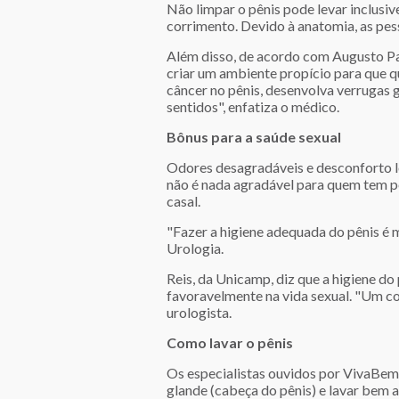
Não limpar o pênis pode levar inclusiv
corrimento. Devido à anatomia, as pes
Além disso, de acordo com Augusto Pa
criar um ambiente propício para que 
câncer no pênis, desenvolva verrugas 
sentidos", enfatiza o médico.
Bônus para a saúde sexual
Odores desagradáveis e desconforto lo
não é nada agradável para quem tem pê
casal.
"Fazer a higiene adequada do pênis é 
Urologia.
Reis, da Unicamp, diz que a higiene d
favoravelmente na vida sexual. "Um co
urologista.
Como lavar o pênis
Os especialistas ouvidos por VivaBem r
glande (cabeça do pênis) e lavar bem 