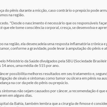
 do pênis durante a micção, caso contrário o prepúcio pode armaz
smos na região.
edo. "Desde o nascimento é necessário que os responsáveis façam 
até que ele tome consciência corporal, cresça, se desenvolva e aprend
mpo na região, ela desencadeia uma resposta inflamatória crônica 
tumor, conforme a gravidade, pode levar à amputação do pênis e at
elo Ministério da Saúde divulgados pela SBU (Sociedade Brasileir
s 14 anos, uma média de 515 por ano.
âncer possibilita melhores resultados em seu tratamento e, segund
tigação de sinais e sintomas como tumor ou úlcera em pênis na au
ança na cor da pele do pênis ou prepúcio.
s sintomas não sejam causados por câncer, a recomendação é que 
arem em alguns dias.
pital da Bahia, também lembra que a cirurgia de fimose é conside