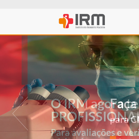
O IRM agora t
PROFISSIONA
Para avaliações e ver