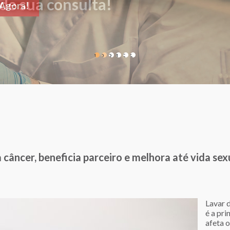
de sua consulta!
1
2
3
4
5
6
 câncer, beneficia parceiro e melhora até vida sex
Lavar 
é a pri
afeta 