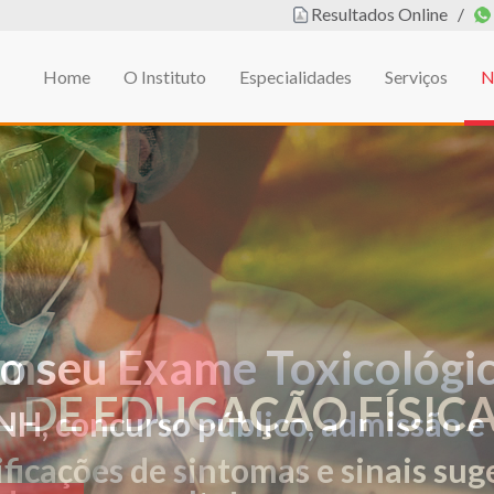
Resultados Online
/
Home
O Instituto
Especialidades
Serviços
N
em
L DE EDUCAÇÃO FÍSIC
ificações de sintomas e sinais sug