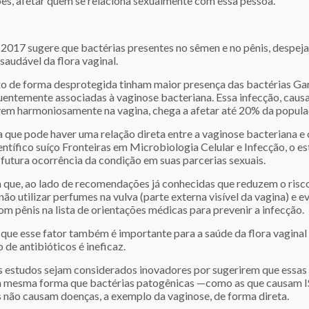
s, afetar quem se relaciona sexualmente com essa pessoa.
 2017 sugere que bactérias presentes no sêmen e no pênis, despej
audável da flora vaginal.
o de forma desprotegida tinham maior presença das bactérias Gard
quentemente associadas à vaginose bacteriana. Essa infecção, caus
em harmoniosamente na vagina, chega a afetar até 20% da popula
 que pode haver uma relação direta entre a vaginose bacteriana e 
entífico suíço Fronteiras em Microbiologia Celular e Infecção, o es
futura ocorrência da condição em suas parcerias sexuais.
que, ao lado de recomendações já conhecidas que reduzem o risco 
ão utilizar perfumes na vulva (parte externa visível da vagina) e e
com pênis na lista de orientações médicas para prevenir a infecção.
que esse fator também é importante para a saúde da flora vaginal
 de antibióticos é ineficaz.
s estudos sejam considerados inovadores por sugerirem que essas
da mesma forma que bactérias patogênicas —como as que causam I
 não causam doenças, a exemplo da vaginose, de forma direta.