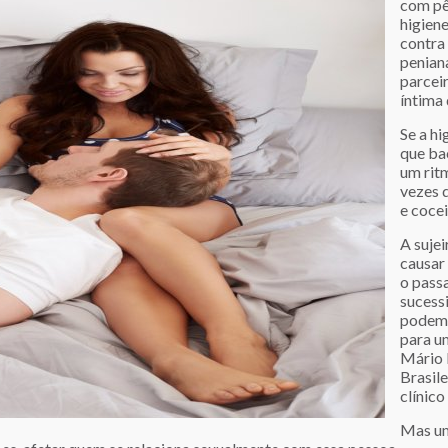
com pê
higiene
contra 
penian
parceir
íntima 
Se a hi
que ba
um rit
vezes 
e cocei
A suje
causar 
o pass
sucess
podem a
para u
Mário 
Brasile
clínico
Mas um