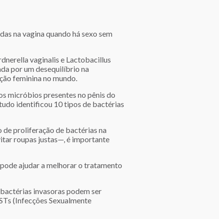
adas na vagina quando há sexo sem
nerella vaginalis e Lactobacillus
ada por um desequilíbrio na
ção feminina no mundo.
os micróbios presentes no pênis do
tudo identificou 10 tipos de bactérias
de proliferação de bactérias na
vitar roupas justas—, é importante
 pode ajudar a melhorar o tratamento
 bactérias invasoras podem ser
STs (Infecções Sexualmente