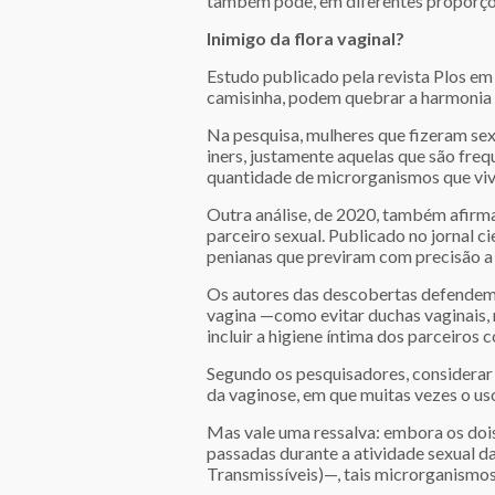
também pode, em diferentes proporçõe
Inimigo da flora vaginal?
Estudo publicado pela revista Plos em
camisinha, podem quebrar a harmonia s
Na pesquisa, mulheres que fizeram sex
iners, justamente aquelas que são fre
quantidade de microrganismos que viv
Outra análise, de 2020, também afirma
parceiro sexual. Publicado no jornal ci
penianas que previram com precisão a 
Os autores das descobertas defendem 
vagina —como evitar duchas vaginais, n
incluir a higiene íntima dos parceiros 
Segundo os pesquisadores, considerar 
da vaginose, em que muitas vezes o uso
Mas vale uma ressalva: embora os doi
passadas durante a atividade sexual 
Transmissíveis)—, tais microrganismos