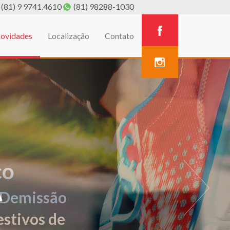
(81) 9 9741.4610
(81) 98288-1030
ovidades
Localização
Contato
A
estivos de