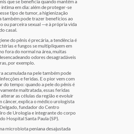
nis que se beneficia quando mantém a
 íntima em dia: além de proteger-se
esse tipo de tumor, a higienização
a também pode trazer benefícios ao
o ou parceira sexual —e à própria vida
do casal.
giene do pênis é precária, a tendência é
ctérias e fungos se multipliquem em
mo fora do normal na área, muitas
desencadeando odores desagradáveis
ras, por exemplo.
ira acumulada na pele também pode
infecções e feridas. E o pior vem com
ar do tempo: quando a pele do pênis é
ivamente maltratada, essas feridas
lterar as células da região e evoluir
m câncer, explica o médico urologista
Delgado, fundador do Centro
iro de Urologia e integrante do corpo
 do Hospital Santa Paula (SP).
a microbiota peniana desajustada