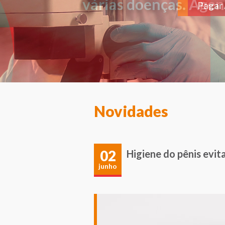
várias doenças. Agen
Novidades
02
Higiene do pênis evita
junho