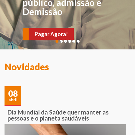
FÍSICA
público, admissão e
Demissão
Para avaliações e
verificações de sintomas
Pagar Agora!
e sinais sugestivos de
1
2
3
4
5
6
várias doenças. Agende
sua consulta!
Novidades
08
abril
Dia Mundial da Saúde quer manter as
pessoas e o planeta saudáveis