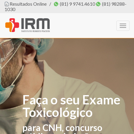
Resultados Online
/
(81) 9 9741.4610
(81) 98288-
1030
Togg
navig
Faça o seu Exame
O IRM agora tem
Toxicológico
PROFISSIONAL
DE EDUCAÇÃO
para CNH, concurso