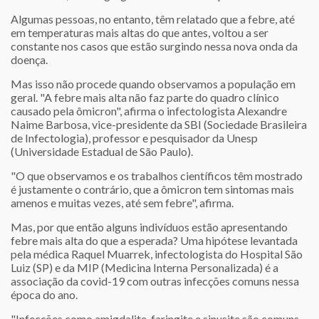
Algumas pessoas, no entanto, têm relatado que a febre, até
em temperaturas mais altas do que antes, voltou a ser
constante nos casos que estão surgindo nessa nova onda da
doença.
Mas isso não procede quando observamos a população em
geral. "A febre mais alta não faz parte do quadro clínico
causado pela ômicron", afirma o infectologista Alexandre
Naime Barbosa, vice-presidente da SBI (Sociedade Brasileira
de Infectologia), professor e pesquisador da Unesp
(Universidade Estadual de São Paulo).
"O que observamos e os trabalhos científicos têm mostrado
é justamente o contrário, que a ômicron tem sintomas mais
amenos e muitas vezes, até sem febre", afirma.
Mas, por que então alguns indivíduos estão apresentando
febre mais alta do que a esperada? Uma hipótese levantada
pela médica Raquel Muarrek, infectologista do Hospital São
Luiz (SP) e da MIP (Medicina Interna Personalizada) é a
associação da covid-19 com outras infecções comuns nessa
época do ano.
"Infecções como amigdalite, faringite e sinusite são comuns