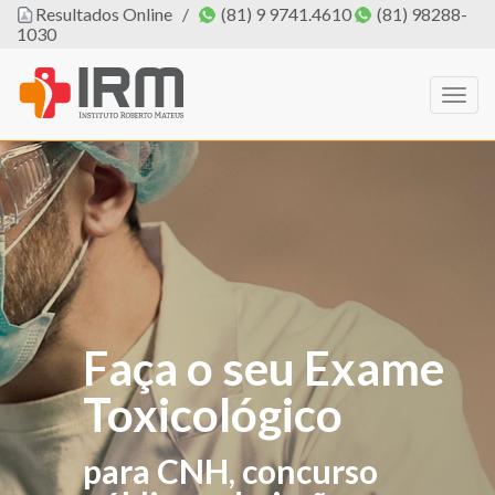
Resultados Online
/
(81) 9 9741.4610
(81) 98288-
1030
Togg
navig
Faça o seu Exame
O IRM agora tem
Toxicológico
PROFISSIONAL
DE EDUCAÇÃO
para CNH, concurso