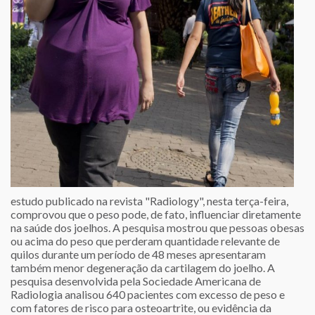
estudo publicado na revista "Radiology", nesta terça-feira,
comprovou que o peso pode, de fato, influenciar diretamente
na saúde dos joelhos. A pesquisa mostrou que pessoas obesas
ou acima do peso que perderam quantidade relevante de
quilos durante um período de 48 meses apresentaram
também menor degeneração da cartilagem do joelho. A
pesquisa desenvolvida pela Sociedade Americana de
Radiologia analisou 640 pacientes com excesso de peso e
com fatores de risco para osteoartrite, ou evidência da