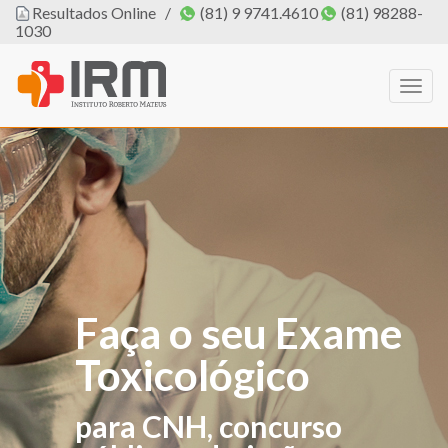
Resultados Online
/
(81) 9 9741.4610
(81) 98288-
1030
Togg
navig
Faça o seu Exame
O IRM agora tem
Toxicológico
PROFISSIONAL
DE EDUCAÇÃO
para CNH, concurso