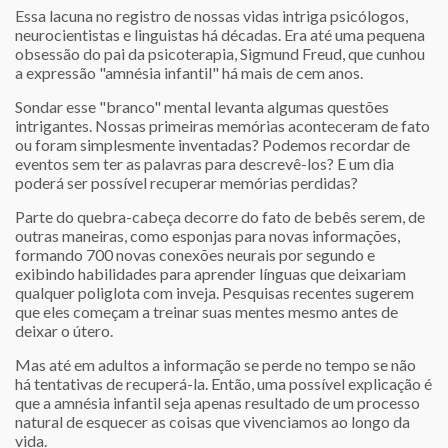
Essa lacuna no registro de nossas vidas intriga psicólogos,
neurocientistas e linguistas há décadas. Era até uma pequena
obsessão do pai da psicoterapia, Sigmund Freud, que cunhou
a expressão "amnésia infantil" há mais de cem anos.
Sondar esse "branco" mental levanta algumas questões
intrigantes. Nossas primeiras memórias aconteceram de fato
ou foram simplesmente inventadas? Podemos recordar de
eventos sem ter as palavras para descrevê-los? E um dia
poderá ser possível recuperar memórias perdidas?
Parte do quebra-cabeça decorre do fato de bebês serem, de
outras maneiras, como esponjas para novas informações,
formando 700 novas conexões neurais por segundo e
exibindo habilidades para aprender línguas que deixariam
qualquer poliglota com inveja. Pesquisas recentes sugerem
que eles começam a treinar suas mentes mesmo antes de
deixar o útero.
Mas até em adultos a informação se perde no tempo se não
há tentativas de recuperá-la. Então, uma possível explicação é
que a amnésia infantil seja apenas resultado de um processo
natural de esquecer as coisas que vivenciamos ao longo da
vida.