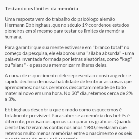
Testando os limites da memória
Uma resposta vem do trabalho do psicólogo alemão
Hermann Ebbinghaus, que no século 19 coordenou estudos
pioneiros em si mesmo para testar os limites da memória
humana.
Para garantir que sua mente estivesse em "branco total" no
começo da pesquisa, ele elaborou uma "sílaba absurda" - uma
palavra inventada formada por letras aleatórias, como "kag"
ou "slans" - e passou a memorizar milhares delas.
A curva de esquecimento dele representa o constrangedor e
rápido declínio de nossa habilidade de lembrar as coisas que
aprendemos: nossos cérebros descartam metade de todo
material novo em uma hora. No 30º dia, retemos cerca de 2%
a 3%.
Ebbinghaus descobriu que o modo como esquecemos é
totalmente previsível. Para saber se a memória dos bebês é
diferente, precisamos apenas comparar os gráficos. Quando
cientistas fizeram as contas nos anos 1980, revelaram que
retemos muito menos memórias entre o nascimento e os seis
ou sete anos do que você esperaria.