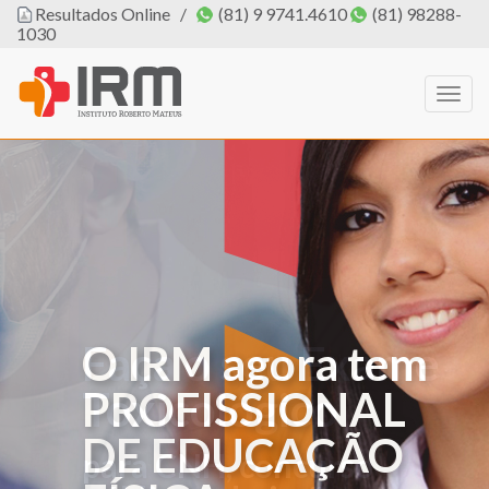
Resultados Online
/
(81) 9 9741.4610
(81) 98288-
1030
Togg
navig
O IRM agora tem
PROFISSIONAL
DE EDUCAÇÃO