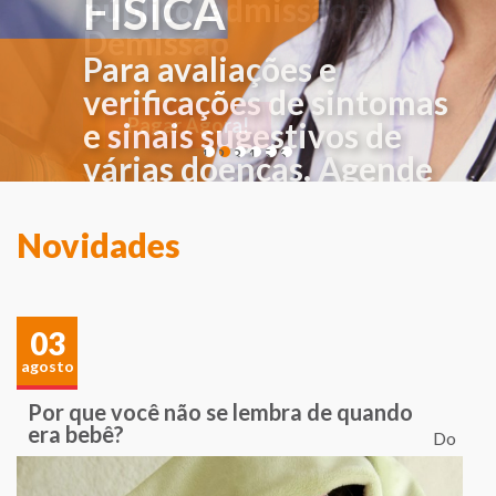
FÍSICA
Para avaliações e
verificações de sintomas
e sinais sugestivos de
1
2
3
4
5
6
várias doenças. Agende
sua consulta!
Novidades
03
agosto
Por que você não se lembra de quando
era bebê?
Do