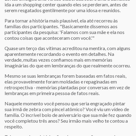
ida a um shopping center quando eles se perderam, antes de
serem resgatados gentilmente por uma idosa e reunidos.
Para tornar a história mais plausível, ela até recorreu às
famílias dos participantes. "Basicamente dissemos aos
participantes da pesquisa: 'Falamos com sua mãe e ela nos
contou coisas que aconteceram com você.'"
Quase um terço das vítimas acreditou na mentira, com alguns
aparentemente recordando o evento em detalhes. Na
verdade, muitas vezes confiamos mais em memórias
imaginárias do que em lembranças do que realmente ocorreu.
Mesmo se suas lembranças forem baseadas em fatos reais,
elas provavelmente foram moldadas e repaginadas em
retrospectiva - memórias plantadas por conversas em vez de
lembranças em primeira pessoa de fatos reais.
Naquele momento você pensou que seria engraçado pintar
sua irmã de zebra com pincel atômico? Você viu um vídeo de
família. O incrível bolo de aniversário que sua mãe fez quando
você completou três anos? Seu irmão mais velho te contou a
respeito.