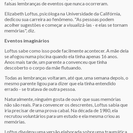
falsas lembranças de eventos que nunca ocorreram.
Elizabeth Loftus, psicóloga na Universidade da Califórnia,
dedicou sua carreira ao fenômeno. "As pessoas podem
acolher sugestões e começar a visualizá-las - e elas se tornam
memórias", diz.
Eventos imaginários
Loftus sabe como isso pode facilmente acontecer. A mãe dela
se afogou numa piscina quando ela tinha apenas 16 anos.
Anos mais tarde, um parente a convenceu que tinha
descoberto o corpo da mãe flutuando.
Todas as lembranças voltaram, até que, uma semana depois, o
mesmo parente ligou para dizer que ela tinha entendido
errado - se tratava de outra pessoa.
Naturalmente, ninguém gosta de ouvir que suas memórias
não são reais. Para convencer os descrentes, Loftus sabia que
iria precisar de uma prova cabal. Na década de 1980, ela
recrutou voluntários para um estudo e ela mesma criou as
memórias.
Loftus divulgou uma versão elaborada sobre uma traumática