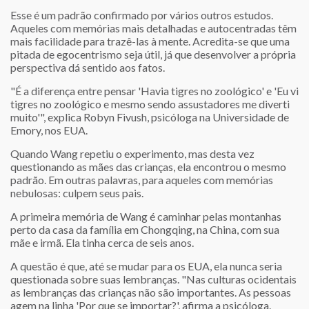
Esse é um padrão confirmado por vários outros estudos.
Aqueles com memórias mais detalhadas e autocentradas têm
mais facilidade para trazê-las à mente. Acredita-se que uma
pitada de egocentrismo seja útil, já que desenvolver a própria
perspectiva dá sentido aos fatos.
"É a diferença entre pensar 'Havia tigres no zoológico' e 'Eu vi
tigres no zoológico e mesmo sendo assustadores me diverti
muito'", explica Robyn Fivush, psicóloga na Universidade de
Emory, nos EUA.
Quando Wang repetiu o experimento, mas desta vez
questionando as mães das crianças, ela encontrou o mesmo
padrão. Em outras palavras, para aqueles com memórias
nebulosas: culpem seus pais.
A primeira memória de Wang é caminhar pelas montanhas
perto da casa da família em Chongqing, na China, com sua
mãe e irmã. Ela tinha cerca de seis anos.
A questão é que, até se mudar para os EUA, ela nunca seria
questionada sobre suas lembranças. "Nas culturas ocidentais
as lembranças das crianças não são importantes. As pessoas
agem na linha 'Por que se importar?', afirma a psicóloga.