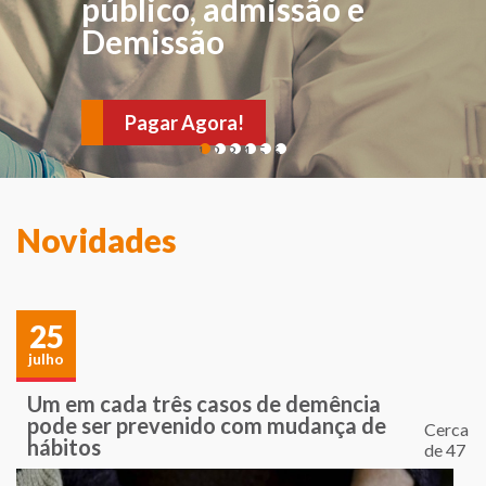
FÍSICA
público, admissão e
Demissão
Para avaliações e
verificações de sintomas
Pagar Agora!
e sinais sugestivos de
1
2
3
4
5
6
várias doenças. Agende
sua consulta!
Novidades
25
julho
Um em cada três casos de demência
pode ser prevenido com mudança de
Cerca
hábitos
de 47