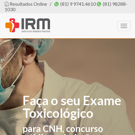
Resultados Online
/
(81) 9 9741.4610
(81) 98288-
1030
Togg
navig
Faça o seu Exame
O IRM agora tem
Toxicológico
PROFISSIONAL
DE EDUCAÇÃO
para CNH, concurso