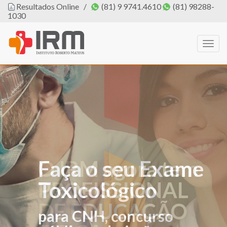
Resultados Online
/
(81) 9 9741.4610
(81) 98288-
1030
Togg
navig
Faça o seu Exame
O IRM agora tem
Toxicológico
PROFISSIONAL
DE EDUCAÇÃO
para CNH, concurso