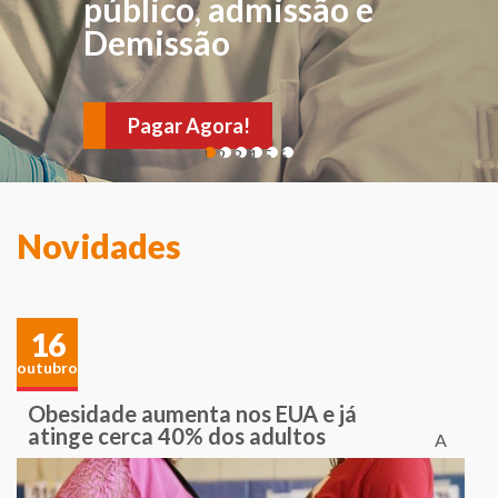
FÍSICA
público, admissão e
Demissão
Para avaliações e
verificações de sintomas
Pagar Agora!
e sinais sugestivos de
1
2
3
4
5
6
várias doenças. Agende
sua consulta!
Novidades
16
outubro
Obesidade aumenta nos EUA e já
atinge cerca 40% dos adultos
A