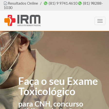
Resultados Online
/
(81) 9 9741.4610
(81) 98288-
1030
Togg
navig
Faça o seu Exame
O IRM agora tem
Toxicológico
PROFISSIONAL
DE EDUCAÇÃO
para CNH, concurso