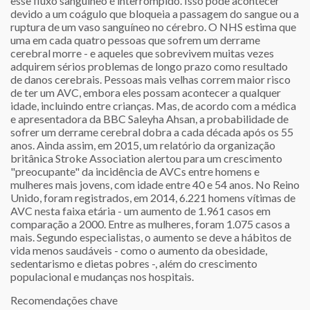
esse fluxo sanguíneo é interrompido. Isso pode acontecer
devido a um coágulo que bloqueia a passagem do sangue ou a
ruptura de um vaso sanguíneo no cérebro. O NHS estima que
uma em cada quatro pessoas que sofrem um derrame
cerebral morre - e aqueles que sobrevivem muitas vezes
adquirem sérios problemas de longo prazo como resultado
de danos cerebrais. Pessoas mais velhas correm maior risco
de ter um AVC, embora eles possam acontecer a qualquer
idade, incluindo entre crianças. Mas, de acordo com a médica
e apresentadora da BBC Saleyha Ahsan, a probabilidade de
sofrer um derrame cerebral dobra a cada década após os 55
anos. Ainda assim, em 2015, um relatório da organização
britânica Stroke Association alertou para um crescimento
"preocupante" da incidência de AVCs entre homens e
mulheres mais jovens, com idade entre 40 e 54 anos. No Reino
Unido, foram registrados, em 2014, 6.221 homens vítimas de
AVC nesta faixa etária - um aumento de 1.961 casos em
comparação a 2000. Entre as mulheres, foram 1.075 casos a
mais. Segundo especialistas, o aumento se deve a hábitos de
vida menos saudáveis - como o aumento da obesidade,
sedentarismo e dietas pobres -, além do crescimento
populacional e mudanças nos hospitais.
Recomendações chave