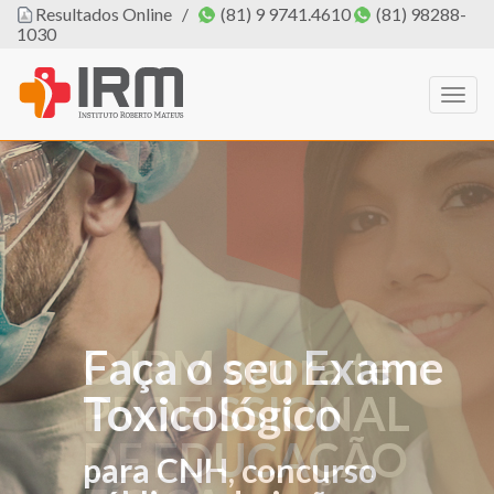
Resultados Online
/
(81) 9 9741.4610
(81) 98288-
1030
Togg
navig
Faça o seu Exame
O IRM agora tem
Toxicológico
PROFISSIONAL
DE EDUCAÇÃO
para CNH, concurso