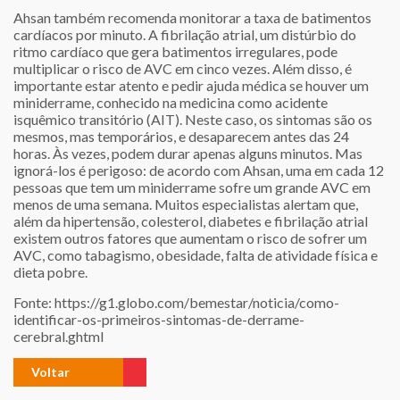
Ahsan também recomenda monitorar a taxa de batimentos
cardíacos por minuto. A fibrilação atrial, um distúrbio do
ritmo cardíaco que gera batimentos irregulares, pode
multiplicar o risco de AVC em cinco vezes. Além disso, é
importante estar atento e pedir ajuda médica se houver um
miniderrame, conhecido na medicina como acidente
isquêmico transitório (AIT). Neste caso, os sintomas são os
mesmos, mas temporários, e desaparecem antes das 24
horas. Às vezes, podem durar apenas alguns minutos. Mas
ignorá-los é perigoso: de acordo com Ahsan, uma em cada 12
pessoas que tem um miniderrame sofre um grande AVC em
menos de uma semana. Muitos especialistas alertam que,
além da hipertensão, colesterol, diabetes e fibrilação atrial
existem outros fatores que aumentam o risco de sofrer um
AVC, como tabagismo, obesidade, falta de atividade física e
dieta pobre.
Fonte:
https://g1.globo.com/bemestar/noticia/como-
identificar-os-primeiros-sintomas-de-derrame-
cerebral.ghtml
Voltar