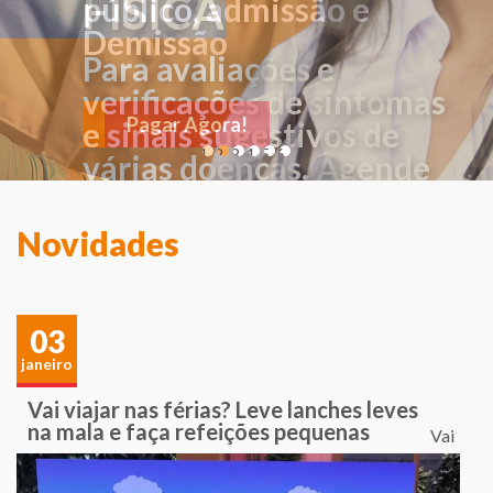
FÍSICA
público, admissão e
Demissão
Para avaliações e
verificações de sintomas
Pagar Agora!
e sinais sugestivos de
1
2
3
4
5
6
várias doenças. Agende
sua consulta!
Novidades
03
janeiro
Vai viajar nas férias? Leve lanches leves
na mala e faça refeições pequenas
Vai