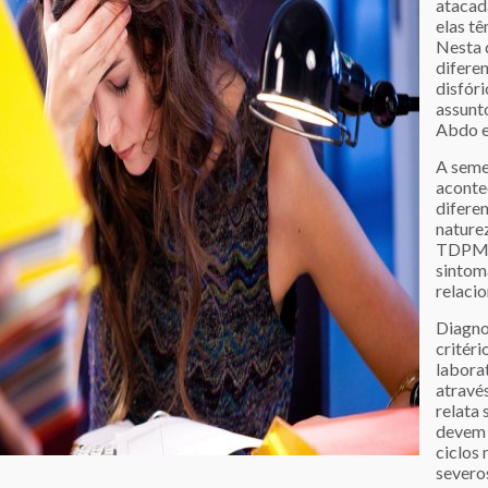
atacad
elas tê
Nesta 
difere
disfóri
assunt
Abdo e
A seme
aconte
diferen
nature
TDPM e
sintom
relaci
Diagno
critéri
laborat
atravé
relata 
devem 
ciclos
severo