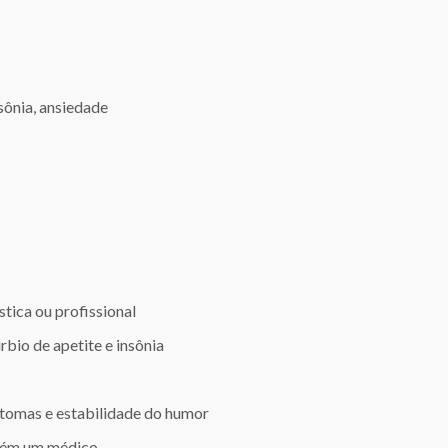
sônia, ansiedade
tica ou profissional
rbio de apetite e insônia
ntomas e estabilidade do humor
mbém um médico