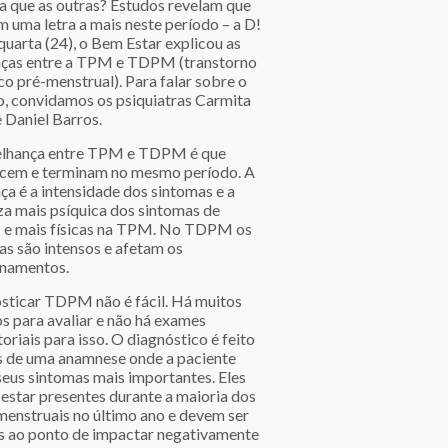
a que as outras? Estudos revelam que
m uma letra a mais neste período – a D!
quarta (24), o Bem Estar explicou as
nças entre a TPM e TDPM (transtorno
co pré-menstrual). Para falar sobre o
o, convidamos os psiquiatras Carmita
 Daniel Barros.
lhança entre TPM e TDPM é que
cem e terminam no mesmo período. A
ça é a intensidade dos sintomas e a
za mais psíquica dos sintomas de
 mais físicas na TPM. No TDPM os
as são intensos e afetam os
onamentos.
sticar TDPM não é fácil. Há muitos
os para avaliar e não há exames
oriais para isso. O diagnóstico é feito
s de uma anamnese onde a paciente
seus sintomas mais importantes. Eles
estar presentes durante a maioria dos
 menstruais no último ano e devem ser
s ao ponto de impactar negativamente