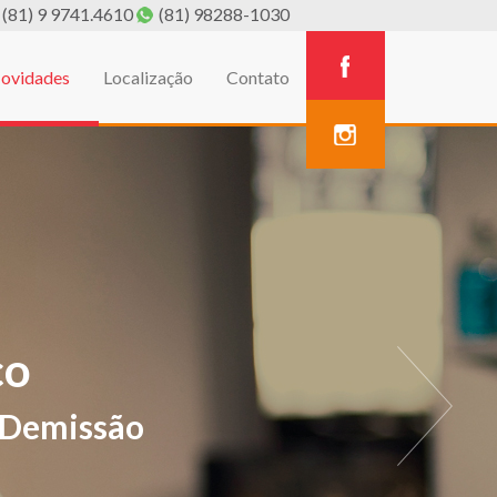
(81) 9 9741.4610
(81) 98288-1030
ovidades
Localização
Contato
A
estivos de