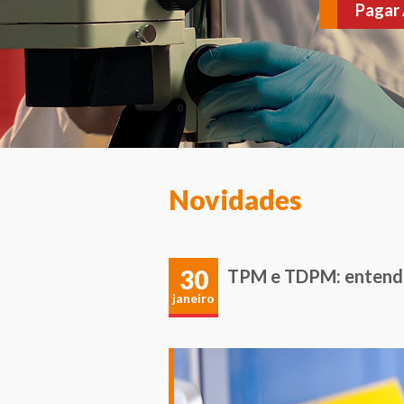
várias doenças. Agen
Novidades
30
TPM e TDPM: entenda
janeiro