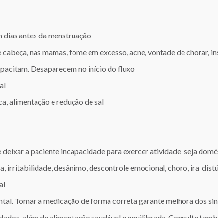
 dias antes da menstruação
de cabeça, nas mamas, fome em excesso, acne, vontade de chorar, in
pacitam. Desaparecem no início do fluxo
al
ca, alimentação e redução de sal
 deixar a paciente incapacidade para exercer atividade, seja domés
 irritabilidade, desânimo, descontrole emocional, choro, ira, distú
al
ental. Tomar a medicação de forma correta garante melhora dos si
endados, além de alimentação saudável e equilibrada. Consulte ta