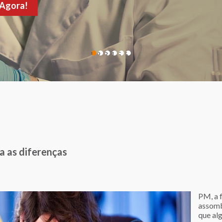
de sua consulta!
1
2
3
4
5
6
 as diferenças
PM, a 
assomb
que al