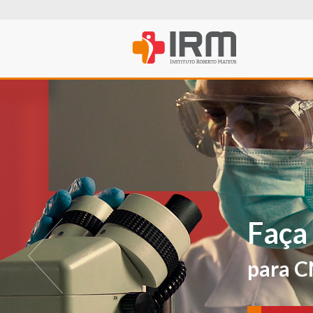
O IRM agora t
PROFISSIONA
Para avaliações e ver