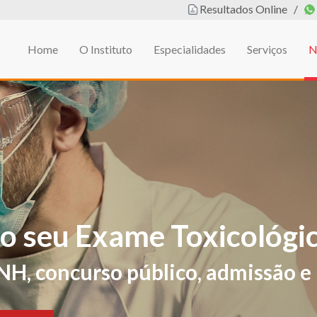
Resultados Online
/
Home
O Instituto
Especialidades
Serviços
N
em
L DE EDUCAÇÃO FÍSIC
ificações de sintomas e sinais sug