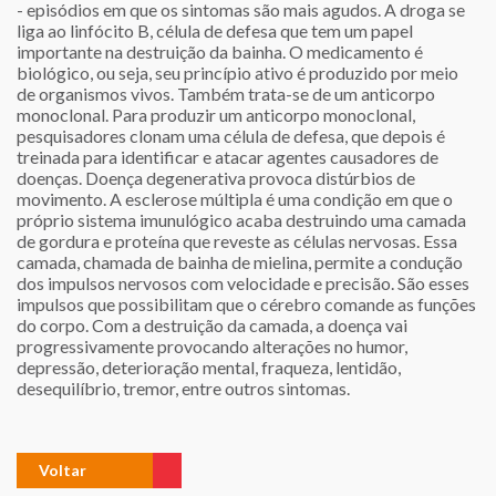
- episódios em que os sintomas são mais agudos. A droga se
liga ao linfócito B, célula de defesa que tem um papel
importante na destruição da bainha. O medicamento é
biológico, ou seja, seu princípio ativo é produzido por meio
de organismos vivos. Também trata-se de um anticorpo
monoclonal. Para produzir um anticorpo monoclonal,
pesquisadores clonam uma célula de defesa, que depois é
treinada para identificar e atacar agentes causadores de
doenças. Doença degenerativa provoca distúrbios de
movimento. A esclerose múltipla é uma condição em que o
próprio sistema imunulógico acaba destruindo uma camada
de gordura e proteína que reveste as células nervosas. Essa
camada, chamada de bainha de mielina, permite a condução
dos impulsos nervosos com velocidade e precisão. São esses
impulsos que possibilitam que o cérebro comande as funções
do corpo. Com a destruição da camada, a doença vai
progressivamente provocando alterações no humor,
depressão, deterioração mental, fraqueza, lentidão,
desequilíbrio, tremor, entre outros sintomas.
Voltar