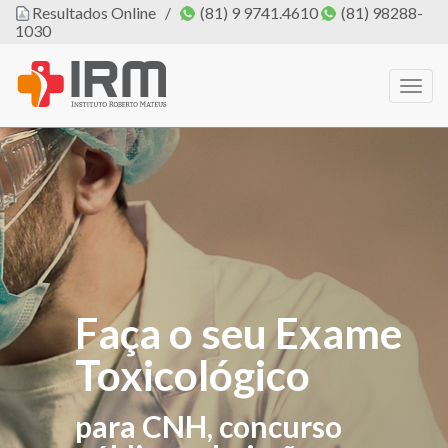
Resultados Online
/
(81) 9 9741.4610
(81) 98288-
1030
Togg
navig
Faça o seu Exame
O IRM agora tem
Toxicológico
PROFISSIONAL
DE EDUCAÇÃO
para CNH, concurso