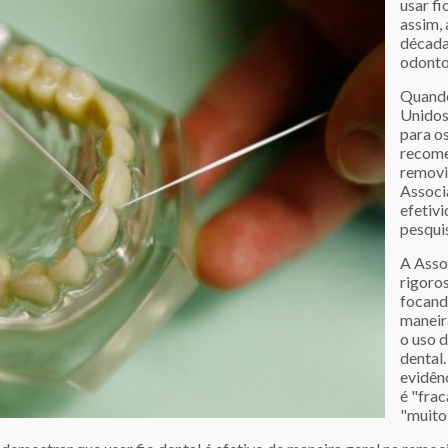
usar fi
assim,
década
odontol
Quando
Unidos
para o
recome
removi
Associ
efetivi
pesqui
A Asso
rigoro
focand
maneir
o uso 
dental
evidênc
é "frac
"muito 