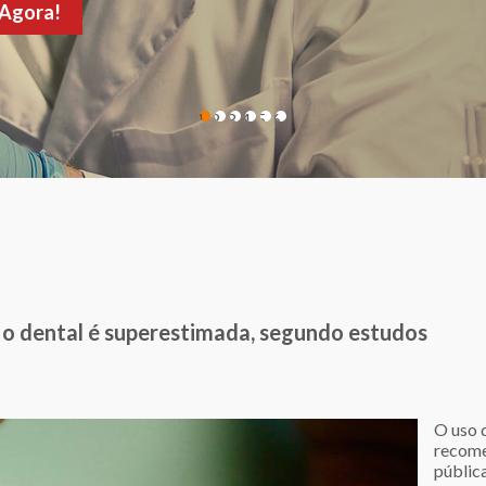
de sua consulta!
1
2
3
4
5
6
fio dental é superestimada, segundo estudos
O uso 
recome
públic