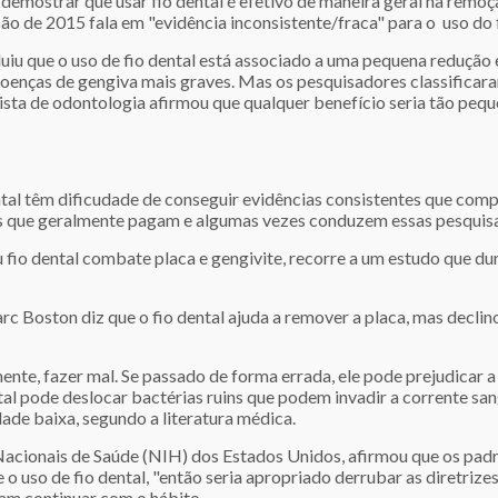
emostrar que usar fio dental é efetivo de maneira geral na remoçã
o de 2015 fala em "evidência inconsistente/fraca" para o uso do fi
iu que o uso de fio dental está associado a uma pequena redução 
oenças de gengiva mais graves. Mas os pesquisadores classificara
ta de odontologia afirmou que qualquer benefício seria tão pequ
ntal têm dificudade de conseguir evidências consistentes que co
as que geralmente pagam e algumas vezes conduzem essas pesquisa
 fio dental combate placa e gengivite, recorre a um estudo que du
c Boston diz que o fio dental ajuda a remover a placa, mas decli
nte, fazer mal. Se passado de forma errada, ele pode prejudicar a
ental pode deslocar bactérias ruins que podem invadir a corrente sa
de baixa, segundo a literatura médica.
 Nacionais de Saúde (NIH) dos Estados Unidos, afirmou que os padr
 o uso de fio dental, "então seria apropriado derrubar as diretrizes 
am continuar com o hábito.