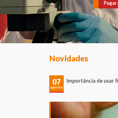
várias doenças. Agen
Novidades
07
Importância de usar 
agosto