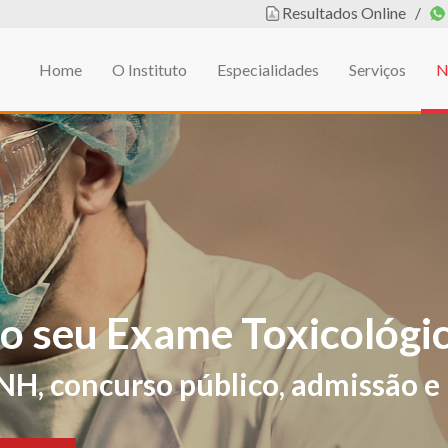
Resultados Online
/
Home
O Instituto
Especialidades
Serviços
N
em
L DE EDUCAÇÃO FÍSIC
ificações de sintomas e sinais sug