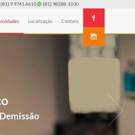
(81) 9 9741.4610
(81) 98288-1030
ovidades
Localização
Contato
A
estivos de