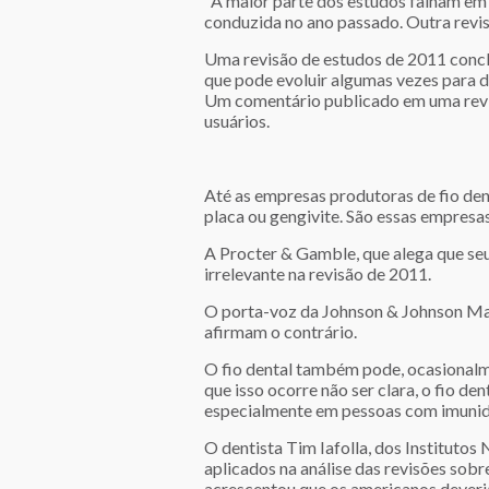
"A maior parte dos estudos falham em d
conduzida no ano passado. Outra revisã
Uma revisão de estudos de 2011 conclu
que pode evoluir algumas vezes para d
Um comentário publicado em uma revis
usuários.
Até as empresas produtoras de fio de
placa ou gengivite. São essas empres
A Procter & Gamble, que alega que seu
irrelevante na revisão de 2011.
O porta-voz da Johnson & Johnson Mar
afirmam o contrário.
O fio dental também pode, ocasionalme
que isso ocorre não ser clara, o fio d
especialmente em pessoas com imunida
O dentista Tim Iafolla, dos Institutos
aplicados na análise das revisões sobre
acrescentou que os americanos deveri