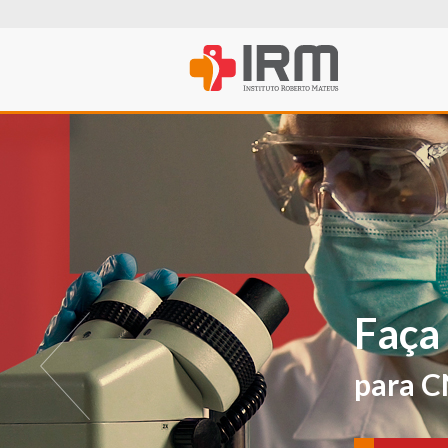
O IRM agora t
PROFISSIONA
Para avaliações e ver