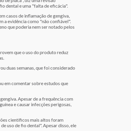
o de placa", diz uma revisão
o dental e uma "falta de eficácia".
em casos de inflamação de gengiva,
m a evidência como "não confiável".
eno que poderia nem ser notado pelos
mprovem que o uso do produto reduz
s.
rou duas semanas, que foi considerado
nou em comentar sobre estudos que
 gengiva. Apesar de a frequência com
nguínea e causar infecções perigosas,
ões científicos mais altos foram
de uso de fio dental". Apesar disso, ele