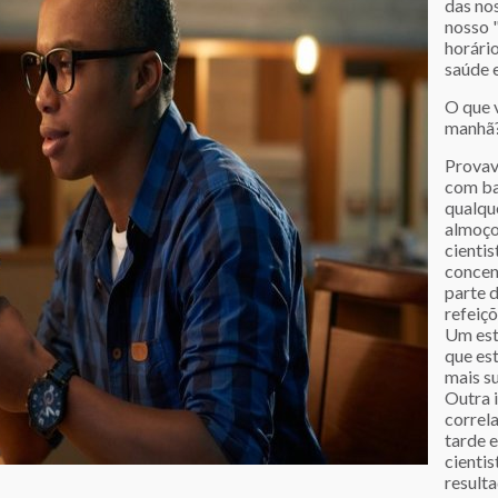
das no
nosso 
horári
saúde 
O que 
manhã
Provav
com ba
qualqu
almoço
cienti
concen
parte 
refeiçõ
Um est
que es
mais s
Outra 
correl
tarde e
cienti
resulta