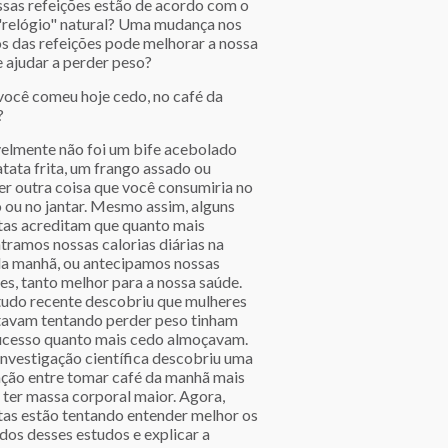
ssas refeições estão de acordo com o
"relógio" natural? Uma mudança nos
os das refeições pode melhorar a nossa
e ajudar a perder peso?
você comeu hoje cedo, no café da
?
elmente não foi um bife acebolado
tata frita, um frango assado ou
er outra coisa que você consumiria no
 ou no jantar. Mesmo assim, alguns
stas acreditam que quanto mais
tramos nossas calorias diárias na
da manhã, ou antecipamos nossas
es, tanto melhor para a nossa saúde.
udo recente descobriu que mulheres
tavam tentando perder peso tinham
ucesso quanto mais cedo almoçavam.
investigação científica descobriu uma
ação entre tomar café da manhã mais
 ter massa corporal maior. Agora,
stas estão tentando entender melhor os
dos desses estudos e explicar a