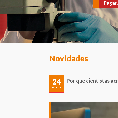
várias doenças. Agen
Novidades
24
Por que cientistas ac
maio