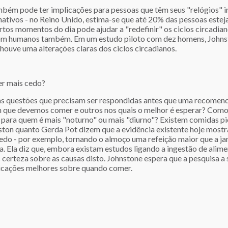
ambém pode ter implicações para pessoas que têm seus "relógios" i
nativos - no Reino Unido, estima-se que até 20% das pessoas estej
os momentos do dia pode ajudar a "redefinir" os ciclos circadian
om humanos também. Em um estudo piloto com dez homens, Johnsto
 houve uma alterações claras dos ciclos circadianos.
r mais cedo?
as questões que precisam ser respondidas antes que uma recomenda
 que devemos comer e outros nos quais o melhor é esperar? Como i
 para quem é mais "noturno" ou mais "diurno"? Existem comidas pi
ston quanto Gerda Pot dizem que a evidência existente hoje mostr
edo - por exemplo, tornando o almoço uma refeição maior que a jan
a. Ela diz que, embora existam estudos ligando a ingestão de alime
 certeza sobre as causas disto. Johnstone espera que a pesquisa a
dicações melhores sobre quando comer.