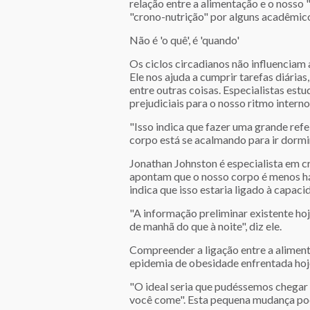
relação entre a alimentação e o nosso 
"crono-nutrição" por alguns acadêmic
Não é 'o quê', é 'quando'
Os ciclos circadianos não influenciam
Ele nos ajuda a cumprir tarefas diária
entre outras coisas. Especialistas est
prejudiciais para o nosso ritmo interno
"Isso indica que fazer uma grande ref
corpo está se acalmando para ir dormir"
Jonathan Johnston é especialista em cr
apontam que o nosso corpo é menos háb
indica que isso estaria ligado à capac
"A informação preliminar existente hoj
de manhã do que à noite", diz ele.
Compreender a ligação entre a aliment
epidemia de obesidade enfrentada hoj
"O ideal seria que pudéssemos chegar 
você come". Esta pequena mudança pod