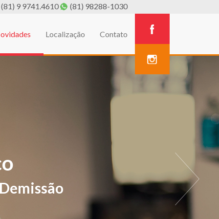
(81) 9 9741.4610
(81) 98288-1030
ovidades
Localização
Contato
A
estivos de