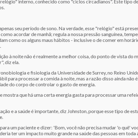
"relógio" interno, conhecido como "ciclos circadianos". Este tipo
os.
 apenas seu período de sono. Na verdade, esse "relógio" está prese
s, como acordar de manhã; regula a nossa pressão sanguínea, tempe
udam como os alguns maus hábitos - inclusive o de comer em horário
.
eição à noite não é realmente a melhor coisa, do ponto de vista do
, diz ela.
onobiologia e fisiologia da Universidade de Surrey, no Reino Unido
il para processar a comida à noite, mas a razão disso ainda não 
idade do corpo de controlar o gasto de energia.
e mostra que há uma certa energia gasta para processar uma refeiç
ação e a saúde é importante, diz Johnston, porque esse tipo de es
e.
para um paciente e dizer: 'Bom, você não precisa mudar 'o quê' vo
eria ter um impacto muito grande na saúde das pessoas em toda a 