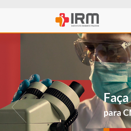
O IRM agora t
PROFISSIONA
Para avaliações e ver