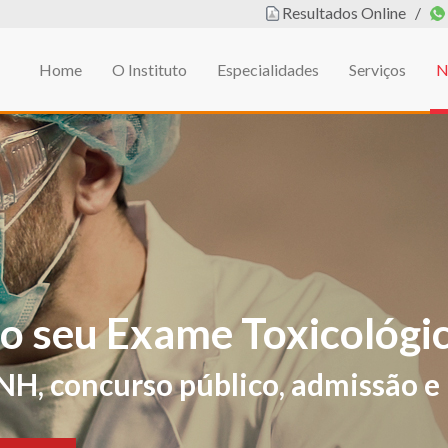
Resultados Online
/
Home
O Instituto
Especialidades
Serviços
N
em
L DE EDUCAÇÃO FÍSIC
ificações de sintomas e sinais sug