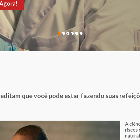
de sua consulta!
1
2
3
4
5
6
reditam que você pode estar fazendo suas refeiçõ
A ciên
riscos
natura