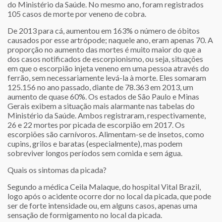
do Ministério da Saúde. No mesmo ano, foram registrados
105 casos de morte por veneno de cobra.
De 2013 para cá, aumentou em 163% o número de óbitos
causados por esse artrópode; naquele ano, eram apenas 70. A
proporção no aumento das mortes é muito maior do que a
dos casos notificados de escorpionismo, ou seja, situações
em que o escorpião injeta veneno em uma pessoa através do
ferrão, sem necessariamente levá-la à morte. Eles somaram
125.156 no ano passado, diante de 78.363 em 2013, um
aumento de quase 60%. Os estados de São Paulo e Minas
Gerais exibem a situação mais alarmante nas tabelas do
Ministério da Saúde. Ambos registraram, respectivamente,
26 e 22 mortes por picada de escorpião em 2017. Os
escorpiões são carnívoros. Alimentam-se de insetos, como
cupins, grilos e baratas (especialmente), mas podem
sobreviver longos períodos sem comida e sem água.
Quais os sintomas da picada?
Segundo a médica Ceila Malaque, do hospital Vital Brazil,
logo após o acidente ocorre dor no local da picada, que pode
ser de forte intensidade ou, em alguns casos, apenas uma
sensação de formigamento no local da picada.