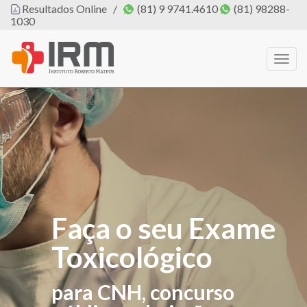
Resultados Online
/
(81) 9 9741.4610
(81) 98288-
1030
Togg
navig
Faça o seu Exame
O IRM agora tem
Toxicológico
PROFISSIONAL
DE EDUCAÇÃO
para CNH, concurso