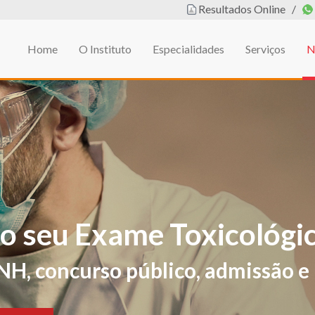
Resultados Online
/
Home
O Instituto
Especialidades
Serviços
N
em
L DE EDUCAÇÃO FÍSIC
ificações de sintomas e sinais sug