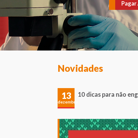
várias doenças. Agen
Novidades
13
10 dicas para não en
dezembro