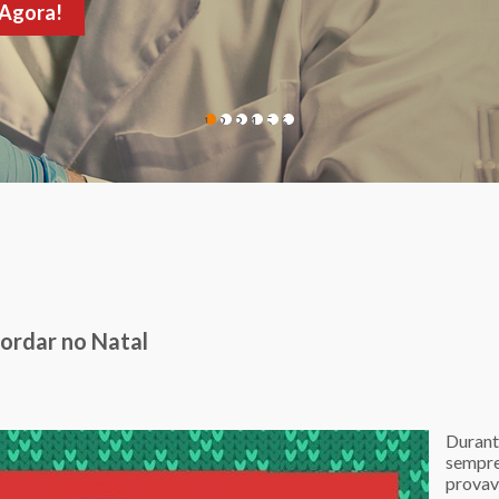
de sua consulta!
1
2
3
4
5
6
gordar no Natal
Durante
sempre
provav