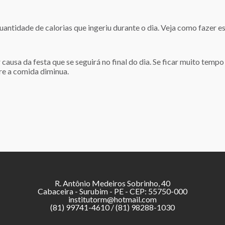
antidade de calorias que ingeriu durante o dia. Veja como fazer es
causa da festa que se seguirá no final do dia. Se ficar muito temp
re a comida diminua.
R. Antônio Medeiros Sobrinho, 40
Cabaceira - Surubim - PE - CEP: 55750-000
institutorm@hotmail.com
(81) 99741-4610 / (81) 98288-1030