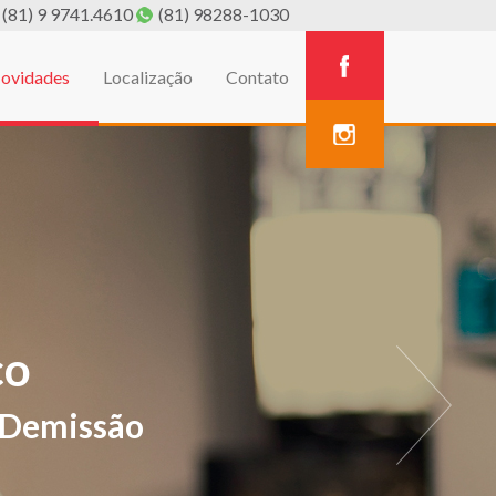
(81) 9 9741.4610
(81) 98288-1030
ovidades
Localização
Contato
A
estivos de