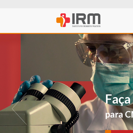
O IRM agora t
PROFISSIONA
Para avaliações e ver