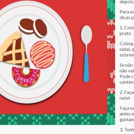
depois
Para ev
dicas 
1. Col
prato
Coloqu
natal, 
sobrem
Se não
não va
Pode c
centím
2. Faça
natal
Faça ex
antes 
gastand
3. Ten