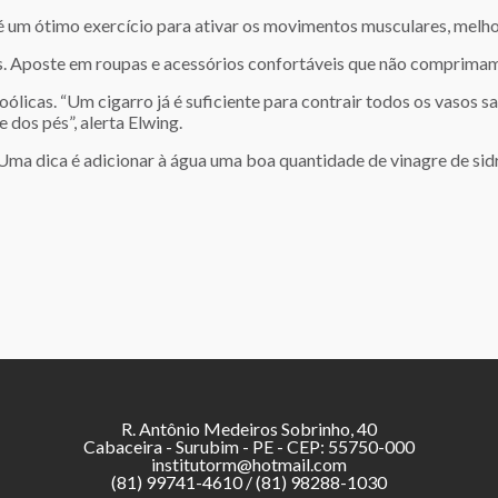
é um ótimo exercício para ativar os movimentos musculares, melho
s. Aposte em roupas e acessórios confortáveis que não comprima
coólicas. “Um cigarro já é suficiente para contrair todos os vasos 
e dos pés”, alerta Elwing.
ma dica é adicionar à água uma boa quantidade de vinagre de sidr
R. Antônio Medeiros Sobrinho, 40
Cabaceira - Surubim - PE - CEP: 55750-000
institutorm@hotmail.com
(81) 99741-4610 / (81) 98288-1030