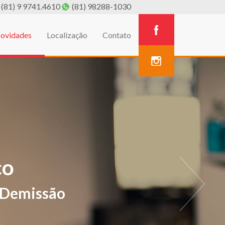
(81) 9 9741.4610
(81) 98288-1030
ovidades
Localização
Contato
A
estivos de