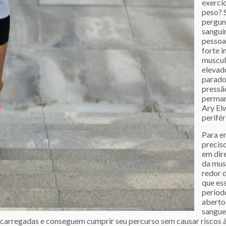
exercí
peso? 
pergunt
sanguí
pessoa
forte 
muscul
elevado
parado
pressã
permane
Ary Elw
perifér
Para en
precis
em dir
da mus
redor 
que es
períod
aberto
sangue
ecarregadas e conseguem cumprir seu percurso sem causar riscos à 