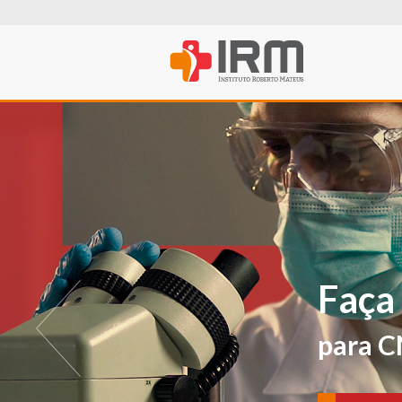
O IRM agora t
PROFISSIONA
Para avaliações e ver