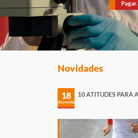
várias doenças. Agen
Novidades
18
10 ATITUDES PARA 
dezembro