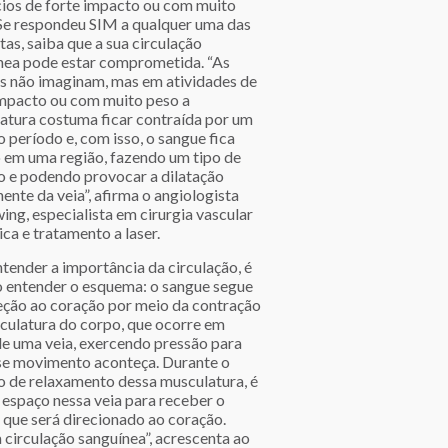
cios de forte impacto ou com muito
Se respondeu SIM a qualquer uma das
as, saiba que a sua circulação
nea pode estar comprometida. “As
s não imaginam, mas em atividades de
impacto ou com muito peso a
atura costuma ficar contraída por um
 período e, com isso, o sangue fica
 em uma região, fazendo um tipo de
o e podendo provocar a dilatação
nte da veia”, afirma o angiologista
ing, especialista em cirurgia vascular
ica e tratamento a laser.
tender a importância da circulação, é
o entender o esquema: o sangue segue
eção ao coração por meio da contração
culatura do corpo, que ocorre em
de uma veia, exercendo pressão para
se movimento aconteça. Durante o
o de relaxamento dessa musculatura, é
 espaço nessa veia para receber o
 que será direcionado ao coração.
circulação sanguínea”, acrescenta ao