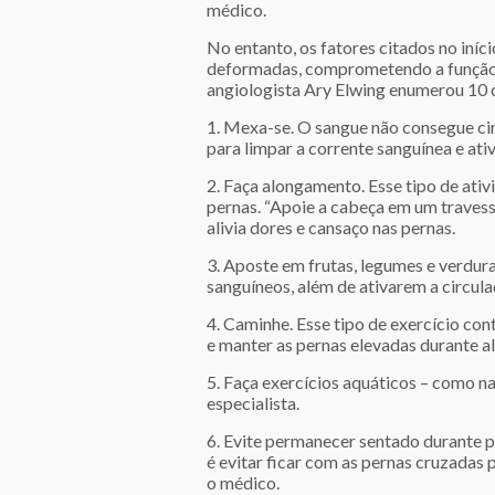
médico.
No entanto, os fatores citados no iní
deformadas, comprometendo a função qu
angiologista Ary Elwing enumerou 10 d
1. Mexa-se. O sangue não consegue ci
para limpar a corrente sanguínea e ativa
2. Faça alongamento. Esse tipo de ativ
pernas. “Apoie a cabeça em um travess
alivia dores e cansaço nas pernas.
3. Aposte em frutas, legumes e verdur
sanguíneos, além de ativarem a circula
4. Caminhe. Esse tipo de exercício con
e manter as pernas elevadas durante al
5. Faça exercícios aquáticos – como na
especialista.
6. Evite permanecer sentado durante pe
é evitar ficar com as pernas cruzadas 
o médico.