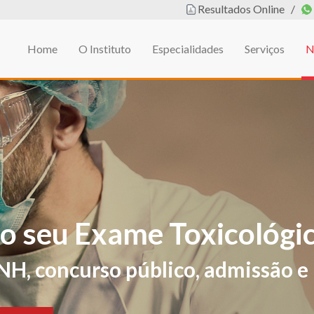
Resultados Online
/
Home
O Instituto
Especialidades
Serviços
N
em
L DE EDUCAÇÃO FÍSIC
ificações de sintomas e sinais sug