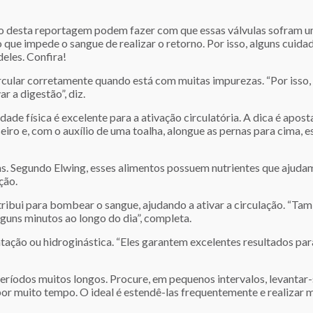
cio desta reportagem podem fazer com que essas válvulas sofram u
e impede o sangue de realizar o retorno. Por isso, alguns cuidado
eles. Confira!
rcular corretamente quando está com muitas impurezas. “Por isso
r a digestão”, diz.
idade física é excelente para a ativação circulatória. A dica é ap
eiro e, com o auxílio de uma toalha, alongue as pernas para cima,
as. Segundo Elwing, esses alimentos possuem nutrientes que ajudam
ção.
tribui para bombear o sangue, ajudando a ativar a circulação. “Ta
guns minutos ao longo do dia”, completa.
tação ou hidroginástica. “Eles garantem excelentes resultados para
ríodos muitos longos. Procure, em pequenos intervalos, levantar-s
por muito tempo. O ideal é estendê-las frequentemente e realizar 