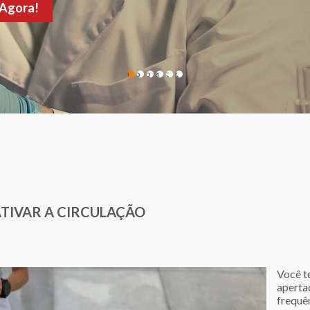
de sua consulta!
1
2
3
4
5
6
ATIVAR A CIRCULAÇÃO
Você t
aperta
frequê