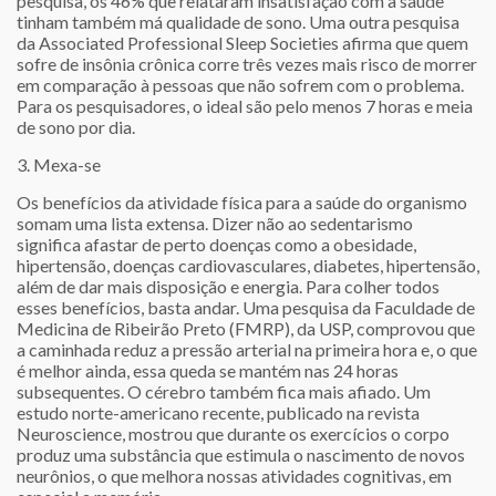
pesquisa, os 46% que relataram insatisfação com a saúde
tinham também má qualidade de sono. Uma outra pesquisa
da Associated Professional Sleep Societies afirma que quem
sofre de insônia crônica corre três vezes mais risco de morrer
em comparação à pessoas que não sofrem com o problema.
Para os pesquisadores, o ideal são pelo menos 7 horas e meia
de sono por dia.
3. Mexa-se
Os benefícios da atividade física para a saúde do organismo
somam uma lista extensa. Dizer não ao sedentarismo
significa afastar de perto doenças como a obesidade,
hipertensão, doenças cardiovasculares, diabetes, hipertensão,
além de dar mais disposição e energia. Para colher todos
esses benefícios, basta andar. Uma pesquisa da Faculdade de
Medicina de Ribeirão Preto (FMRP), da USP, comprovou que
a caminhada reduz a pressão arterial na primeira hora e, o que
é melhor ainda, essa queda se mantém nas 24 horas
subsequentes. O cérebro também fica mais afiado. Um
estudo norte-americano recente, publicado na revista
Neuroscience, mostrou que durante os exercícios o corpo
produz uma substância que estimula o nascimento de novos
neurônios, o que melhora nossas atividades cognitivas, em