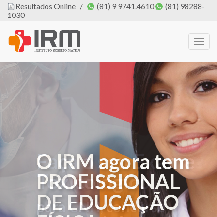
Resultados Online
/
(81) 9 9741.4610
(81) 98288-
1030
Togg
navig
O IRM agora tem
PROFISSIONAL
DE EDUCAÇÃO