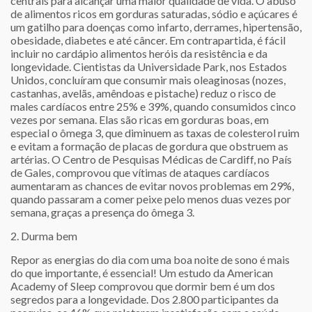
centrais para alcançar uma maior qualidade de vida. O abuso
de alimentos ricos em gorduras saturadas, sódio e açúcares é
um gatilho para doenças como infarto, derrames, hipertensão,
obesidade, diabetes e até câncer. Em contrapartida, é fácil
incluir no cardápio alimentos heróis da resistência e da
longevidade. Cientistas da Universidade Park, nos Estados
Unidos, concluíram que consumir mais oleaginosas (nozes,
castanhas, avelãs, amêndoas e pistache) reduz o risco de
males cardíacos entre 25% e 39%, quando consumidos cinco
vezes por semana. Elas são ricas em gorduras boas, em
especial o ômega 3, que diminuem as taxas de colesterol ruim
e evitam a formação de placas de gordura que obstruem as
artérias. O Centro de Pesquisas Médicas de Cardiff, no País
de Gales, comprovou que vítimas de ataques cardíacos
aumentaram as chances de evitar novos problemas em 29%,
quando passaram a comer peixe pelo menos duas vezes por
semana, graças a presença do ômega 3.
2. Durma bem
Repor as energias do dia com uma boa noite de sono é mais
do que importante, é essencial! Um estudo da American
Academy of Sleep comprovou que dormir bem é um dos
segredos para a longevidade. Dos 2.800 participantes da